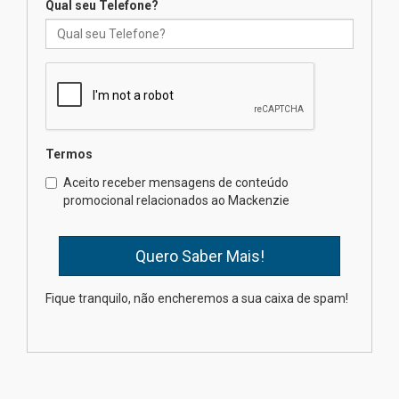
Qual seu Telefone?
Mackenzie recepciona os
calouros do segundo semestre
de 2026
04.08.2026
Termos
Como o Colégio Mackenzie
Brasília prepara seus
Aceito receber mensagens de conteúdo
estudantes para o PAS antes
promocional relacionados ao Mackenzie
mesmo do Ensino Médio
04.08.2026
Como os pais podem investir
Fique tranquilo, não encheremos a sua caixa de spam!
na educação dos filhos além da
escola
04.08.2026