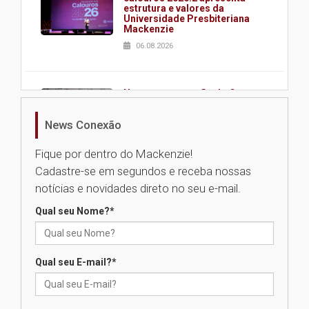
estrutura e valores da
Universidade Presbiteriana
Mackenzie
06.08.2026
Nova apresentação do Centro
de Música Brasileira
homenageia artista brasileira
News Conexão
05.08.2026
Fique por dentro do Mackenzie!
Cadastre-se em segundos e receba nossas
Universidade Mackenzie
notícias e novidades direto no seu e-mail.
realizará nova edição da Feira
EducationUSA
Qual seu Nome?
*
05.08.2026
Qual seu E-mail?
*
Seminário discute desafios
das novas tecnologias em
sistemas solares residenciais
04.08.2026