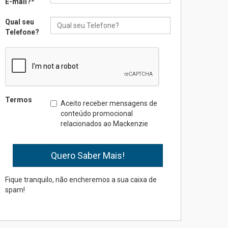
E-mail?
*
Qual seu
Seminário discute desafios
Telefone?
das novas tecnologias em
sistemas solares
residenciais
04.08.2026
Mackenzie recepciona os
Termos
Aceito receber mensagens de
calouros do segundo
conteúdo promocional
semestre de 2026
relacionados ao Mackenzie
04.08.2026
Como o Colégio Mackenzie
Brasília prepara seus
estudantes para o PAS antes
Fique tranquilo, não encheremos a sua caixa de
mesmo do Ensino Médio
spam!
04.08.2026