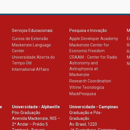
Serviços Educacionais:
Pesquisa e Inovação:
M
Cursos de Extensão
Apple Developer Academy
E
Mackenzie Language
Mackenzie Center for
R
Center
Economic Freedom
R
Universidade Aberta do
CRAAM - Center for Radio
M
Tempo Útil
Astronomy and
N
Astrophysics at
International Affairs
Mackenzie
Research Coordination
Vitrine Tecnologica
MackPesquisa
le
Universidade - Alphaville
Universidade - Campinas
Pós-Graduação
Graduação e Pós-
Avenida Mackenzie, 905 –
Graduação
2º Andar – Prédio 5
Av. Brasil, 1220