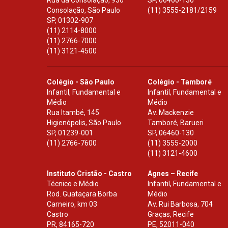
Rua da Consolação, 930
SP
,
06460-130
Consolação, São Paulo
(11) 3555-2181/2159
SP
,
01302-907
(11) 2114-8000
(11) 2766-7000
(11) 3121-4500
Colégio - São Paulo
Colégio - Tamboré
Infantil, Fundamental e
Infantil, Fundamental e
Médio
Médio
Rua Itambé, 145
Av. Mackenzie
Higienópolis, São Paulo
Tamboré, Barueri
SP
,
01239-001
SP
,
06460-130
(11) 2766-7600
(11) 3555-2000
(11) 3121-4600
Instituto Cristão - Castro
Agnes – Recife
Técnico e Médio
Infantil, Fundamental e
Rod. Guataçara Borba
Médio
Carneiro, km 03
Av. Rui Barbosa, 704
Castro
Graças, Recife
PR
,
84165-720
PE
,
52011-040