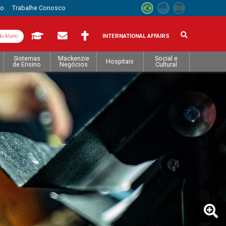
to
Trabalhe Conosco
INTERNATIONAL AFFAIRS
do Aluno
Sistemas
Mackenzie
Social e
Hospitais
de Ensino
Negócios
Cultural