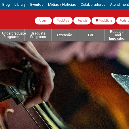
Blog
Library
Eventos
Mídias / Notícias
Colaboradores
Atendimen
Alumni
MackPlay
Revista
MackStore
Portal 
Research
Undergraduate
Graduate
Extensão
EaD
and
Programs
Programs
Innovation