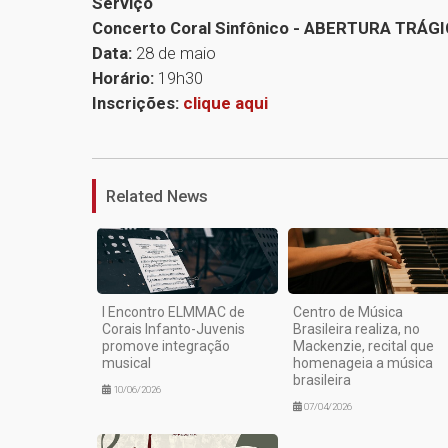
Serviço
Concerto Coral Sinfônico - ABERTURA TRÁGI
Data:
28 de maio
Horário:
19h30
Inscrições:
clique aqui
Related News
I Encontro ELMMAC de
Centro de Música
Corais Infanto-Juvenis
Brasileira realiza, no
promove integração
Mackenzie, recital que
musical
homenageia a música
brasileira
10/06/2026
07/04/2026