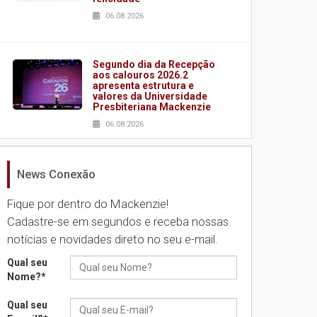
06.08.2026
Segundo dia da Recepção
aos calouros 2026.2
apresenta estrutura e
valores da Universidade
Presbiteriana Mackenzie
06.08.2026
News Conexão
Nova apresentação do
Centro de Música Brasileira
homenageia artista
Fique por dentro do Mackenzie!
brasileira
Cadastre-se em segundos e receba nossas
05.08.2026
notícias e novidades direto no seu e-mail.
Qual seu
Universidade Mackenzie
Nome?
*
realizará nova edição da
Feira EducationUSA
Qual seu
05.08.2026