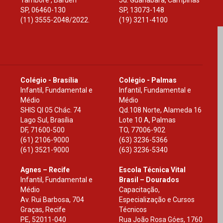
Tamboré , Barueri
Jd. Guanabara, Campinas
SP
,
06460-130
SP
,
13073-148
(11) 3555-2048/2022.
(19) 3211-4100
Colégio - Brasília
Colégio - Palmas
Infantil, Fundamental e
Infantil, Fundamental e
Médio
Médio
SHIS Ql 05 Chác. 74
Qd.108 Norte, Alameda 16
Lago Sul, Brasília
Lote 10 A, Palmas
DF
,
71600-500
TO
,
77006-902
(61) 2106-9000
(63) 3236-5366
(61) 3521-9000
(63) 3236-5340
Agnes – Recife
Escola Técnica Vital
Infantil, Fundamental e
Brasil – Dourados
Médio
Capacitação,
Av. Rui Barbosa, 704
Especialização e Cursos
Graças, Recife
Técnicos
PE
,
52011-040
Rua João Rosa Góes, 1760