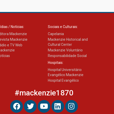
Como os pais podem investir
na educação dos filhos além
da escola
04.08.2026
ídias / Notícias:
Sociais e Culturais:
ditora Mackenzie
Capelania
evista Mackenzie
Mackenzie Historical and
Cultural Center
ádio e TV Web
ackenzie
Mackenzie Voluntário
otícias
Responsabilidade Social
Hospitais:
Hospital Universitário
Evangélico Mackenzie
Hospital Evangélico
#mackenzie1870