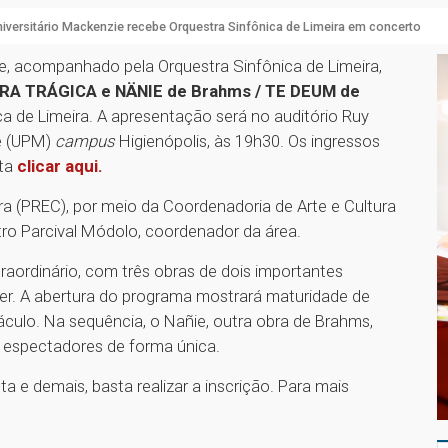
iversitário Mackenzie recebe Orquestra Sinfônica de Limeira em concerto
ie, acompanhado pela Orquestra Sinfônica de Limeira,
URA TRÁGICA e NÄNIE de Brahms / TE DEUM de
a de Limeira. A apresentação será no auditório Ruy
ie (UPM)
campus
Higienópolis, às 19h30. Os ingressos
sta
clicar aqui.
ra (PREC), por meio da Coordenadoria de Arte e Cultura
tro Parcival Módolo, coordenador da área.
raordinário, com três obras de dois importantes
r. A abertura do programa mostrará maturidade de
culo. Na sequência, o Nañie, outra obra de Brahms,
 espectadores de forma única.
 e demais, basta realizar a inscrição. Para mais