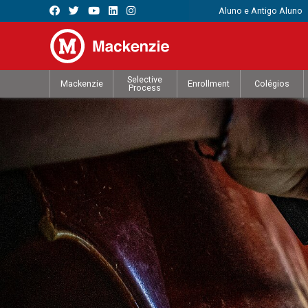
Aluno e Antigo Aluno
Selective
Mackenzie
Enrollment
Colégios
Process