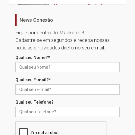
Nova apresentação do Centro
de Música Brasileira
homenageia artista brasileira
News Conexão
05.08.2026
Fique por dentro do Mackenzie!
Cadastre-se em segundos e receba nossas
Universidade Mackenzie
notícias e novidades direto no seu e-mail.
realizará nova edição da Feira
EducationUSA
Qual seu Nome?
*
05.08.2026
Qual seu E-mail?
*
Seminário discute desafios
das novas tecnologias em
sistemas solares residenciais
04.08.2026
Qual seu Telefone?
Mackenzie recepciona os
calouros do segundo semestre
de 2026