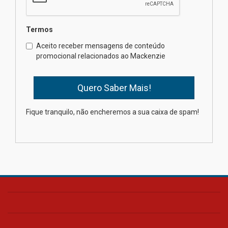
04.08.2026
Termos
Como o Colégio Mackenzie
Brasília prepara seus
Aceito receber mensagens de conteúdo
estudantes para o PAS antes
promocional relacionados ao Mackenzie
mesmo do Ensino Médio
04.08.2026
Como os pais podem investir
Fique tranquilo, não encheremos a sua caixa de spam!
na educação dos filhos além da
escola
04.08.2026