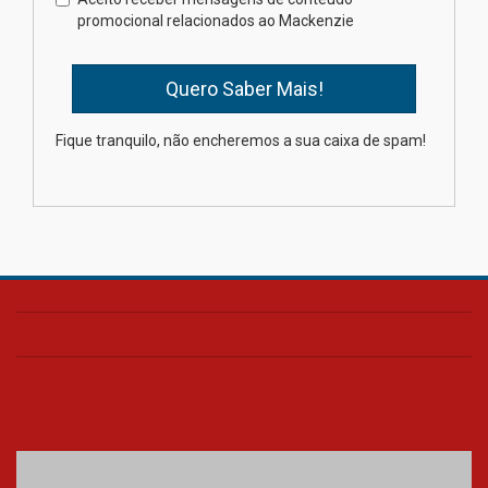
estudantes para o PAS antes
promocional relacionados ao Mackenzie
mesmo do Ensino Médio
04.08.2026
Como os pais podem investir
Fique tranquilo, não encheremos a sua caixa de spam!
na educação dos filhos além da
escola
04.08.2026