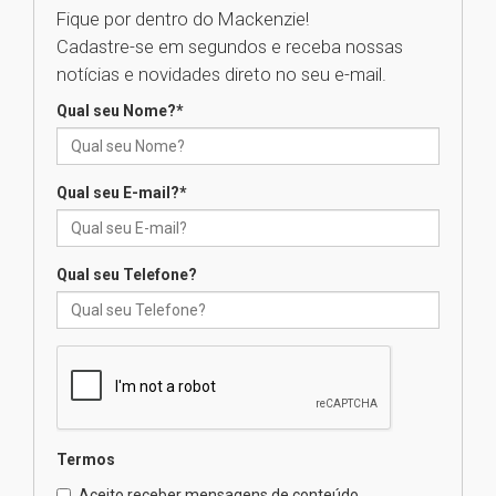
Fique por dentro do Mackenzie!
Cadastre-se em segundos e receba nossas
Universidade Mackenzie
notícias e novidades direto no seu e-mail.
realizará nova edição da Feira
EducationUSA
Qual seu Nome?
*
05.08.2026
Qual seu E-mail?
*
Seminário discute desafios
das novas tecnologias em
sistemas solares residenciais
04.08.2026
Qual seu Telefone?
Mackenzie recepciona os
calouros do segundo semestre
de 2026
04.08.2026
Termos
Como o Colégio Mackenzie
Brasília prepara seus
Aceito receber mensagens de conteúdo