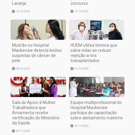
Laranja
concurso
13/12/2023
11/12/2023
Mutirão no Hospital
HUEM utiliza técnica que
Mackenzie detecta lesões
salva vidas ao reduzir
suspeitas de câncer de
rejeição a rins
pele
transplantados
04/12/2023
01/12/2023
Sala de Apoio à Mulher
Equipe multiprofissional do
Trabalhadora que
Hospital Mackenzie
Amamenta recebe
participa de capacitação
certificação do Ministério
sobre aleitamento materno
da Saúde
10/11/2023
10/11/2023