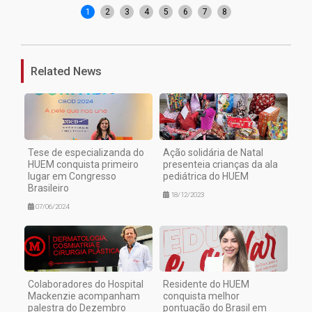
1
2
3
4
5
6
7
8
Related News
Tese de especializanda do
Ação solidária de Natal
HUEM conquista primeiro
presenteia crianças da ala
lugar em Congresso
pediátrica do HUEM
Brasileiro
18/12/2023
07/06/2024
Colaboradores do Hospital
Residente do HUEM
Mackenzie acompanham
conquista melhor
palestra do Dezembro
pontuação do Brasil em