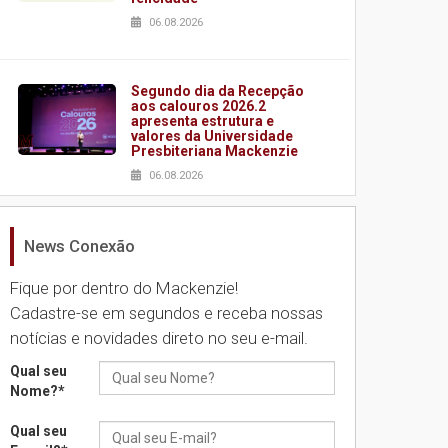
06.08.2026
Segundo dia da Recepção
aos calouros 2026.2
apresenta estrutura e
valores da Universidade
Presbiteriana Mackenzie
06.08.2026
News Conexão
Nova apresentação do
Centro de Música Brasileira
homenageia artista
Fique por dentro do Mackenzie!
brasileira
Cadastre-se em segundos e receba nossas
05.08.2026
notícias e novidades direto no seu e-mail.
Qual seu
Universidade Mackenzie
Nome?
*
realizará nova edição da
Feira EducationUSA
Qual seu
05.08.2026