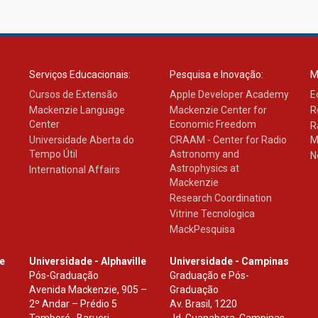
Serviços Educacionais:
Pesquisa e Inovação:
M
Cursos de Extensão
Apple Developer Academy
E
Mackenzie Language
Mackenzie Center for
R
Center
Economic Freedom
R
Universidade Aberta do
CRAAM - Center for Radio
M
Tempo Útil
Astronomy and
N
Astrophysics at
International Affairs
Mackenzie
Research Coordination
Vitrine Tecnologica
MackPesquisa
le
Universidade - Alphaville
Universidade - Campinas
Pós-Graduação
Graduação e Pós-
Avenida Mackenzie, 905 –
Graduação
2º Andar – Prédio 5
Av. Brasil, 1220