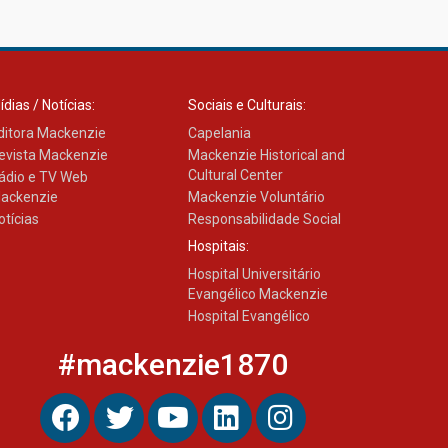
Como os pais podem investir
na educação dos filhos além
da escola
04.08.2026
ídias / Notícias:
Sociais e Culturais:
ditora Mackenzie
Capelania
evista Mackenzie
Mackenzie Historical and
Cultural Center
ádio e TV Web
ackenzie
Mackenzie Voluntário
otícias
Responsabilidade Social
Hospitais:
Hospital Universitário
Evangélico Mackenzie
Hospital Evangélico
#mackenzie1870