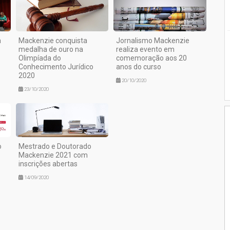
a
Mackenzie conquista
Jornalismo Mackenzie
e
medalha de ouro na
realiza evento em
Olimpíada do
comemoração aos 20
Conhecimento Jurídico
anos do curso
2020
20/10/2020
23/10/2020
o
Mestrado e Doutorado
Mackenzie 2021 com
inscrições abertas
14/09/2020