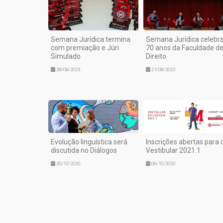
Semana Jurídica termina
Semana Jurídica celebr
com premiação e Júri
70 anos da Faculdade d
Simulado
Direito
28/08/2023
21/08/2023
Evolução linguística será
Inscrições abertas para 
discutida no Diálogos
Vestibular 2021.1
20/10/2020
06/10/2020