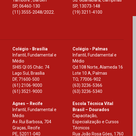
Tamboré , Barueri
Jd. Guanabara, Campinas
SP
,
06460-130
SP
,
13073-148
(11) 3555-2048/2022.
(19) 3211-4100
Colégio - Brasília
Colégio - Palmas
Infantil, Fundamental e
Infantil, Fundamental e
Médio
Médio
SHIS Ql 05 Chác. 74
Qd.108 Norte, Alameda 16
Lago Sul, Brasília
Lote 10 A, Palmas
DF
,
71600-500
TO
,
77006-902
(61) 2106-9000
(63) 3236-5366
(61) 3521-9000
(63) 3236-5340
Agnes – Recife
Escola Técnica Vital
Infantil, Fundamental e
Brasil – Dourados
Médio
Capacitação,
Av. Rui Barbosa, 704
Especialização e Cursos
Graças, Recife
Técnicos
PE
,
52011-040
Rua João Rosa Góes, 1760