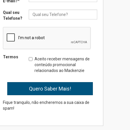
E-mail?
*
Qual seu
Seminário discute desafios
Telefone?
das novas tecnologias em
sistemas solares
residenciais
04.08.2026
Mackenzie recepciona os
Termos
Aceito receber mensagens de
calouros do segundo
conteúdo promocional
semestre de 2026
relacionados ao Mackenzie
04.08.2026
Como o Colégio Mackenzie
Brasília prepara seus
estudantes para o PAS antes
Fique tranquilo, não encheremos a sua caixa de
mesmo do Ensino Médio
spam!
04.08.2026