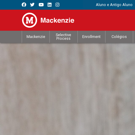
Aluno e Antigo Aluno
Selective
Mackenzie
Enrollment
Colégios
Process