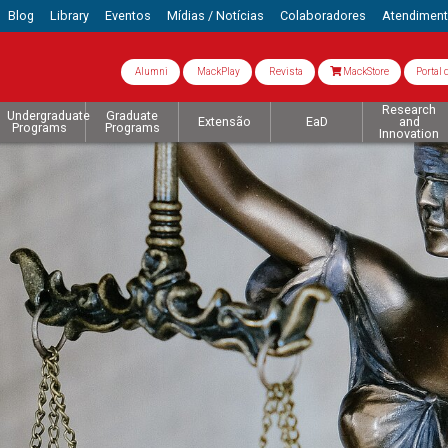
Blog
Library
Eventos
Mídias / Notícias
Colaboradores
Atendimen
Alumni
MackPlay
Revista
MackStore
Portal 
Research
Undergraduate
Graduate
Extensão
EaD
and
Programs
Programs
Innovation