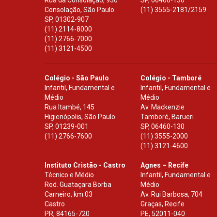
Rua da Consolação, 930
SP
,
06460-130
Consolação, São Paulo
(11) 3555-2181/2159
SP
,
01302-907
(11) 2114-8000
(11) 2766-7000
(11) 3121-4500
Colégio - São Paulo
Colégio - Tamboré
Infantil, Fundamental e
Infantil, Fundamental e
Médio
Médio
Rua Itambé, 145
Av. Mackenzie
Higienópolis, São Paulo
Tamboré, Barueri
SP
,
01239-001
SP
,
06460-130
(11) 2766-7600
(11) 3555-2000
(11) 3121-4600
Instituto Cristão - Castro
Agnes – Recife
Técnico e Médio
Infantil, Fundamental e
Rod. Guataçara Borba
Médio
Carneiro, km 03
Av. Rui Barbosa, 704
Castro
Graças, Recife
PR
,
84165-720
PE
,
52011-040