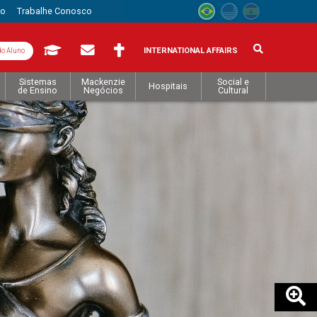
to
Trabalhe Conosco
INTERNATIONAL AFFAIRS
do Aluno
Sistemas
Mackenzie
Social e
Hospitais
de Ensino
Negócios
Cultural