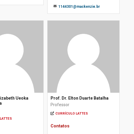
1144301@mackenzie.br
lizabeth Ueoka
Prof. Dr. Elton Duarte Batalha
a
Professor
CURRÍCULO LATTES
LATTES
Contatos