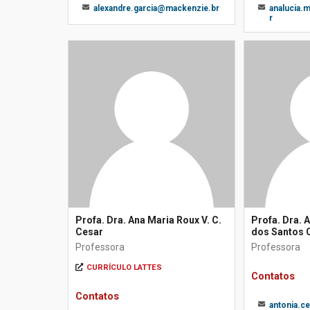
alexandre.garcia@mackenzie.br
analucia
r
Profa. Dra. Ana Maria Roux V. C.
Profa. Dra. 
Cesar
dos Santos 
Professora
Professora
CURRÍCULO LATTES
Contatos
Contatos
antonia.c