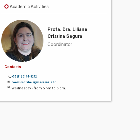
Academic Activities
Profa. Dra. Liliane
Cristina Segura
Coordinator
Contacts
+55 (11) 2114-8292
coord.contabeis@mackenzie.br
Wednesday - from 5 pm to 6 pm.