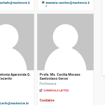
.machado@mackenzie.b
anamaria.sanches@mackenzie.b
r
Antonia Aparecida Q.
Profa. Ms. Cecília Moraes
Cezerilo
Santostaso Geron
Professora
CURRÍCULO LATTES
Contatos
ezerilo@mackenzie.br