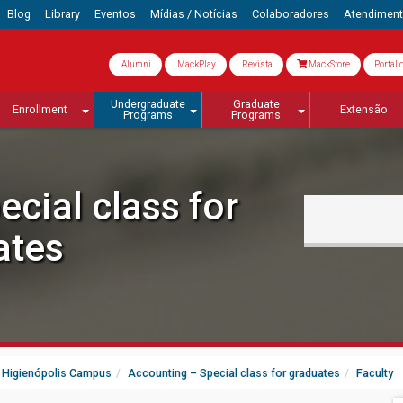
Blog
Library
Eventos
Mídias / Notícias
Colaboradores
Atendimen
Alumni
MackPlay
Revista
MackStore
Portal 
Undergraduate
Graduate
Enrollment
Extensão
Programs
Programs
cial class for
ates
 - Higienópolis Campus
Accounting – Special class for graduates
Faculty