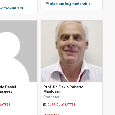
elton.batalha@mackenzie.br
a@mackenzie.br
bio Daniel
Prof. Dr. Flavio Roberto
Vasques
Mantovani
Professor
LATTES
CURRÍCULO LATTES