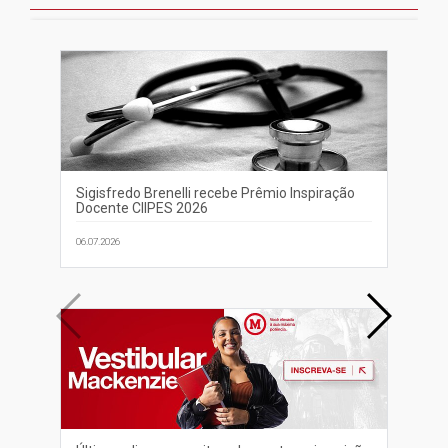
Sigisfredo Brenelli recebe Prêmio Inspiração
Dir
Docente CIIPES 2026
ac
imp
06.07.2026
07.0