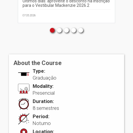
Últimos dias: aproveite o desconto na inscrição
Ma
para o Vestibular Mackenzie 2026.2
ap
07.05.2026
04.0
About the Course
Type:
Graduação
Modality:
Presencial
Duration:
8 semestres
Period:
Noturno
Location: