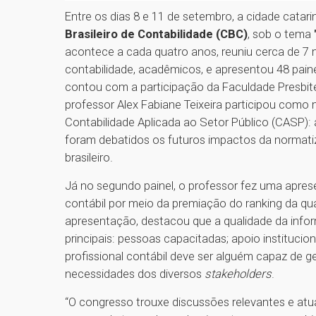
Entre os dias 8 e 11 de setembro, a cidade cata
Brasileiro de Contabilidade (CBC)
, sob o tema
acontece a cada quatro anos, reuniu cerca de 7 mi
contabilidade, acadêmicos, e apresentou 48 painé
contou com a participação da Faculdade Presbite
professor Alex Fabiane Teixeira participou como
Contabilidade Aplicada ao Setor Público (CASP): 
foram debatidos os futuros impactos da normatiza
brasileiro.
Já no segundo painel, o professor fez uma apres
contábil por meio da premiação do ranking da qua
apresentação, destacou que a qualidade da infor
principais: pessoas capacitadas; apoio institucio
profissional contábil deve ser alguém capaz de g
necessidades dos diversos
stakeholders
.
“O congresso trouxe discussões relevantes e at