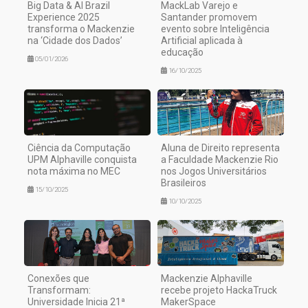
Big Data & AI Brazil
MackLab Varejo e
Experience 2025
Santander promovem
transforma o Mackenzie
evento sobre Inteligência
na ‘Cidade dos Dados’
Artificial aplicada à
educação
05/01/2026
16/10/2025
Ciência da Computação
Aluna de Direito representa
UPM Alphaville conquista
a Faculdade Mackenzie Rio
nota máxima no MEC
nos Jogos Universitários
Brasileiros
15/10/2025
10/10/2025
Conexões que
Mackenzie Alphaville
Transformam:
recebe projeto HackaTruck
Universidade Inicia 21ª
MakerSpace