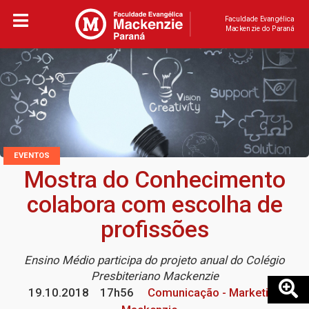
Faculdade Evangélica
Mackenzie do Paraná
EVENTOS
Mostra do Conhecimento
colabora com escolha de
profissões
Ensino Médio participa do projeto anual do Colégio
Presbiteriano Mackenzie
19.10.2018
17h56
Comunicação - Marketing