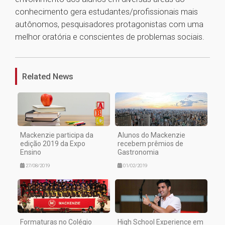
conhecimento gera estudantes/profissionais mais
autônomos, pesquisadores protagonistas com uma
melhor oratória e conscientes de problemas sociais.
1
Related News
Mackenzie participa da
Alunos do Mackenzie
edição 2019 da Expo
recebem prêmios de
Ensino
Gastronomia
27/08/2019
01/02/2019
Formaturas no Colégio
High School Experience em