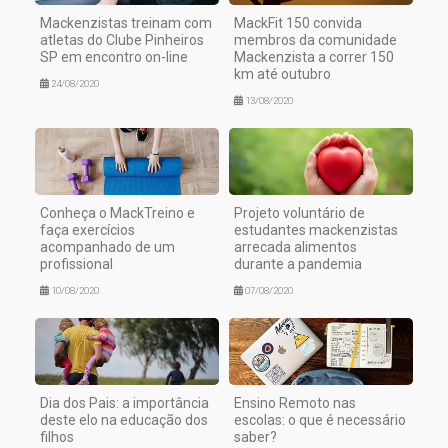
Mackenzistas treinam com
MackFit 150 convida
atletas do Clube Pinheiros
membros da comunidade
SP em encontro on-line
Mackenzista a correr 150
km até outubro
24/08/2020
13/08/2020
Conheça o MackTreino e
Projeto voluntário de
faça exercícios
estudantes mackenzistas
acompanhado de um
arrecada alimentos
profissional
durante a pandemia
10/08/2020
07/08/2020
Dia dos Pais: a importância
Ensino Remoto nas
deste elo na educação dos
escolas: o que é necessário
filhos
saber?