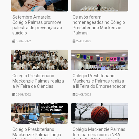
Setembro Amarelo:
Os avós foram
Colégio Palmas promove
homenageados no Cólegio
palestra de prevenção ao
Presbiteriano Mackenzie
suicídio
Palmas
15/09/2022
29/08/2022
Colégio Presbiteriano
Colégio Presbiteriano
Mackenzie Palmas realiza
Mackenzie Palmas realiza
a IV Feira de Ciências
a III Feira do Empreendedor
25/08/2022
24/08/2022
Colégio Presbiteriano
Colégio Mackenzie Palmas
Mackenzie Palmas lança
tem parceria com a NBA