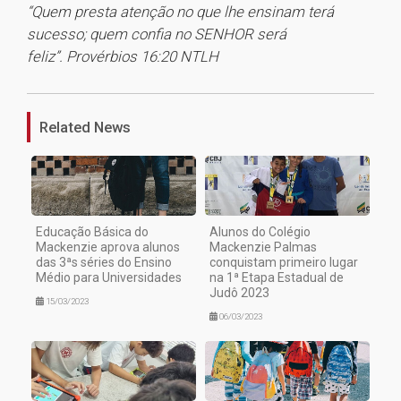
“Quem presta atenção no que lhe ensinam terá
sucesso; quem confia no SENHOR será
feliz”. Provérbios 16:20 NTLH
1
Related News
Educação Básica do
Alunos do Colégio
Mackenzie aprova alunos
Mackenzie Palmas
das 3ªs séries do Ensino
conquistam primeiro lugar
Médio para Universidades
na 1ª Etapa Estadual de
Judô 2023
15/03/2023
06/03/2023