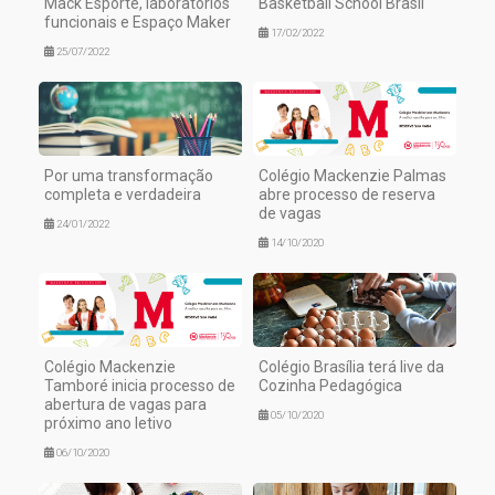
Mack Esporte, laboratórios
Basketball School Brasil
funcionais e Espaço Maker
17/02/2022
25/07/2022
Por uma transformação
Colégio Mackenzie Palmas
completa e verdadeira
abre processo de reserva
de vagas
24/01/2022
14/10/2020
Colégio Mackenzie
Colégio Brasília terá live da
Tamboré inicia processo de
Cozinha Pedagógica
abertura de vagas para
05/10/2020
próximo ano letivo
06/10/2020