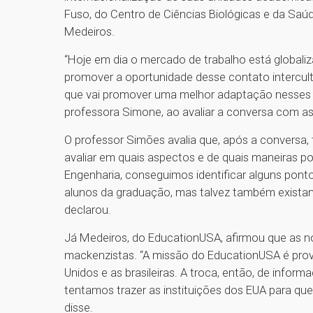
Fuso, do Centro de Ciências Biológicas e da Saú
Medeiros.
“Hoje em dia o mercado de trabalho está global
promover a oportunidade desse contato intercultu
que vai promover uma melhor adaptação nesses a
professora Simone, ao avaliar a conversa com as 
O professor Simões avalia que, após a convers
avaliar em quais aspectos e de quais maneiras po
Engenharia, conseguimos identificar alguns ponto
alunos da graduação, mas talvez também existam
declarou.
Já Medeiros, do EducationUSA, afirmou que as n
mackenzistas. “A missão do EducationUSA é prove
Unidos e as brasileiras. A troca, então, de info
tentamos trazer as instituições dos EUA para que 
disse.