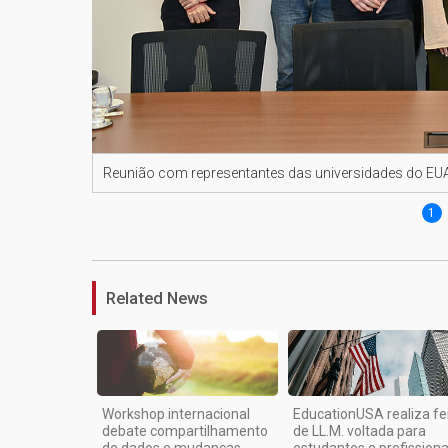
Reunião com representantes das universidades do E
1
Related News
Workshop internacional
EducationUSA realiza fe
debate compartilhamento
de LL.M. voltada para
de dados e mudanças
estudantes e profissiona