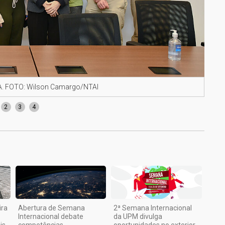
UA. FOTO: Wilson Camargo/NTAI
Repr
2
3
4
ira
Abertura de Semana
2ª Semana Internacional
Internacional debate
da UPM divulga
is
competências
oportunidades no exterior