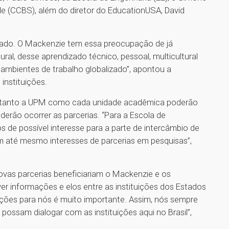
de (CCBS), além do diretor do EducationUSA, David
izado. O Mackenzie tem essa preocupação de já
ral, desse aprendizado técnico, pessoal, multicultural
mbientes de trabalho globalizado”, apontou a
instituições.
a, tanto a UPM como cada unidade acadêmica poderão
derão ocorrer as parcerias. “Para a Escola de
s de possível interesse para a parte de intercâmbio de
 até mesmo interesses de parcerias em pesquisas”,
ovas parcerias beneficiariam o Mackenzie e os
r informações e elos entre as instituições dos Estados
rmações para nós é muito importante. Assim, nós sempre
possam dialogar com as instituições aqui no Brasil”,