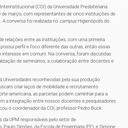
terinstitucional (COI) da Universidade Presbiteriana
0 de março, com representantes de cinco instituições de
. A conversa foi realizada no
campus
Higienópolis do
e relações entre as instituições, com uma primeira
 possui perfil e foco diferente das outras, então essas
de interesse em comum. Na conversa, foram discutidas
ealização de seminários, a colaboração entre docentes e
Há Universidades reconhecidas pela sua produção
buscam criar laços de mobilidade e recrutamento
 norte-americana, as parcerias podem caminhar para a
em a integração entre nossos docentes e pesquisadores
licou o coordenador da COI, professor Pedro Buck.
es da UPM responsáveis pelo setor de
, Paulo Simões, da Escola de Engenharia (EE), e Simone