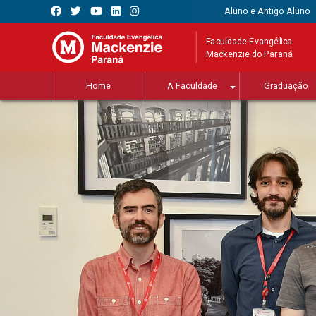
Aluno e Antigo Aluno
Faculdade Evangélica
Mackenzie do Paraná
Home
A Faculdade
Graduação