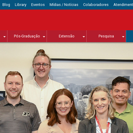
Blog
Library
Eventos
Mídias / Notícias
Colaboradores
Atendimen
Pós-Graduação
Extensão
Pesquisa