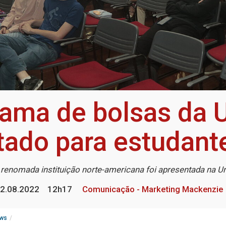
ama de bolsas da U
tado para estudante
renomada instituição norte-americana foi apresentada na U
2.08.2022
12h17
Comunicação - Marketing Mackenzie
ws