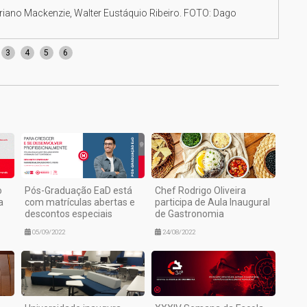
teriano Mackenzie, Walter Eustáquio Ribeiro. FOTO: Dago
Reit
3
4
5
6
o
Pós-Graduação EaD está
Chef Rodrigo Oliveira
a
com matrículas abertas e
participa de Aula Inaugural
descontos especiais
de Gastronomia
05/09/2022
24/08/2022