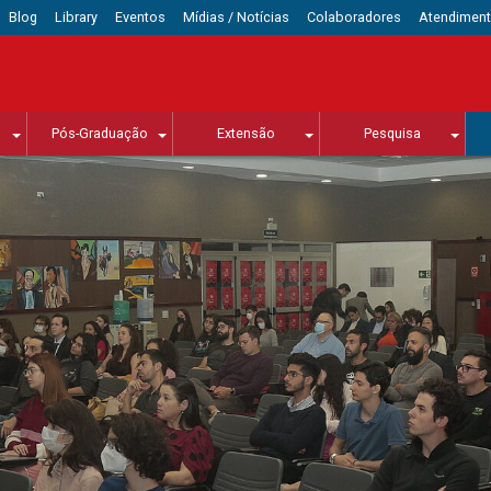
Blog
Library
Eventos
Mídias / Notícias
Colaboradores
Atendimen
Pós-Graduação
Extensão
Pesquisa