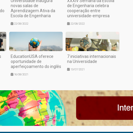
Universidade inaugura
XXXIV Semana da Escola
novas salas de
de Engenharia celebra
 do
Aprendizagem Ativa da
cooperação entre
Escola de Engenharia
universidade-empresa
22/08/2022
22/08/2022
s
EducationUSA oferece
7 iniciativas internacionais
oportunidade de
na Universidade
aperfeiçoamento do inglês
13/07/2021
16/08/2021