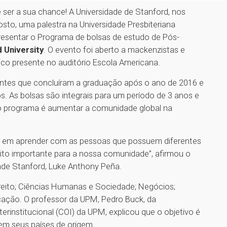
 ser a sua chance! A Universidade de Stanford, nos
gosto, uma palestra na Universidade Presbiteriana
presentar o Programa de bolsas de estudo de Pós-
 University
. O evento foi aberto a mackenzistas e
o presente no auditório Escola Americana.
ntes que concluíram a graduação após o ano de 2016 e
. As bolsas são integrais para um período de 3 anos e
o programa é aumentar a comunidade global na
r em aprender com as pessoas que possuem diferentes
é muito importante para a nossa comunidade”, afirmou o
dade Stanford, Luke Anthony Peña.
ireito; Ciências Humanas e Sociedade; Negócios;
ucação. O professor da UPM, Pedro Buck, da
rinstitucional (COI) da UPM, explicou que o objetivo é
 em seus países de origem.