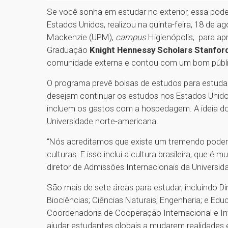
Se você sonha em estudar no exterior, essa pode
Estados Unidos, realizou na quinta-feira, 18 de a
Mackenzie (UPM),
campus
Higienópolis, para a
Graduação
Knight Hennessy Scholars Stanford
comunidade externa e contou com um bom públic
O programa prevê bolsas de estudos para estuda
desejam continuar os estudos nos Estados Unidos
incluem os gastos com a hospedagem. A ideia d
Universidade norte-americana.
“Nós acreditamos que existe um tremendo pode
culturas. E isso inclui a cultura brasileira, que 
diretor de Admissões Internacionais da Universi
São mais de sete áreas para estudar, incluindo D
Biociências; Ciências Naturais; Engenharia; e Ed
Coordenadoria de Cooperação Internacional e Inte
ajudar estudantes globais a mudarem realidades