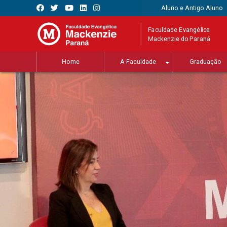
Aluno e Antigo Aluno
Faculdade Evangélica
Mackenzie do Paraná
Home
A Faculdade
Graduação