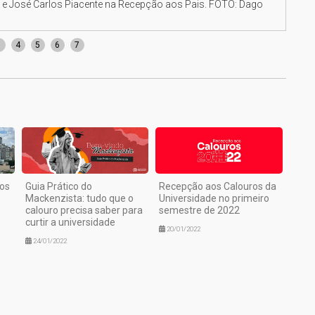
s e José Carlos Piacente na Recepção aos Pais. FOTO: Dago
O pr
Nogu
3
4
5
6
7
dos
Guia Prático do
Recepção aos Calouros da
Mackenzista: tudo que o
Universidade no primeiro
calouro precisa saber para
semestre de 2022
curtir a universidade
20/01/2022
24/01/2022