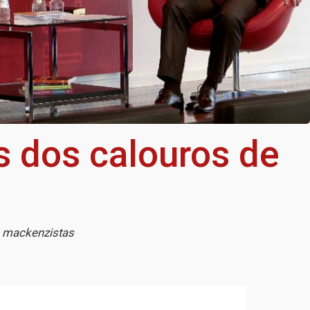
s dos calouros de
s mackenzistas