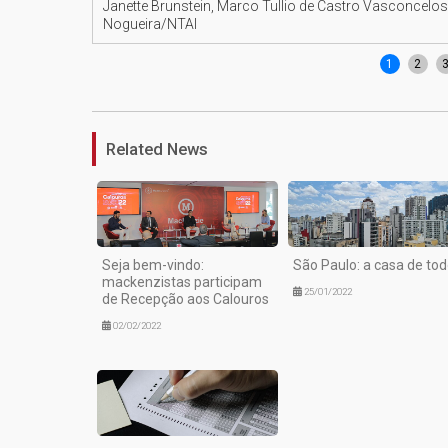
Janette Brunstein, Marco Tullio de Castro Vasconcelo
Nogueira/NTAI
1
2
Related News
Seja bem-vindo:
São Paulo: a casa de to
mackenzistas participam
25/01/2022
de Recepção aos Calouros
02/02/2022