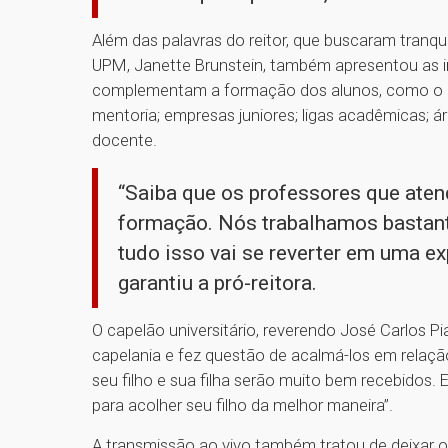
Além das palavras do reitor, que buscaram tranqui
UPM, Janette Brunstein, também apresentou as in
complementam a formação dos alunos, como o 
mentoria; empresas juniores; ligas acadêmicas; á
docente.
“Saiba que os professores que aten
formação. Nós trabalhamos bastant
tudo isso vai se reverter em uma exp
garantiu a pró-reitora.
O capelão universitário, reverendo José Carlos Pi
capelania e fez questão de acalmá-los em relação
seu filho e sua filha serão muito bem recebidos.
para acolher seu filho da melhor maneira”.
A transmissão ao vivo também tratou de deixar o