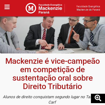
Faculdade Evangélica
Mackenzie do Paraná
Mackenzie é vice-campeão
em competição de
sustentação oral sobre
Direito Tributário
Alunos de direito conquistam segundo lugar no Tax Moot
Carf