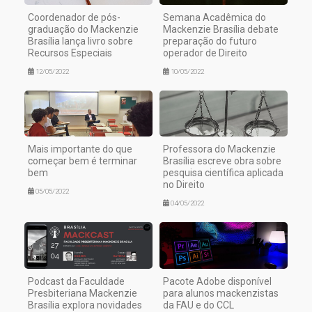
Coordenador de pós-
Semana Acadêmica do
graduação do Mackenzie
Mackenzie Brasília debate
Brasília lança livro sobre
preparação do futuro
Recursos Especiais
operador de Direito
12/05/2022
10/05/2022
Mais importante do que
Professora do Mackenzie
começar bem é terminar
Brasília escreve obra sobre
bem
pesquisa científica aplicada
no Direito
05/05/2022
04/05/2022
Podcast da Faculdade
Pacote Adobe disponível
Presbiteriana Mackenzie
para alunos mackenzistas
Brasília explora novidades
da FAU e do CCL