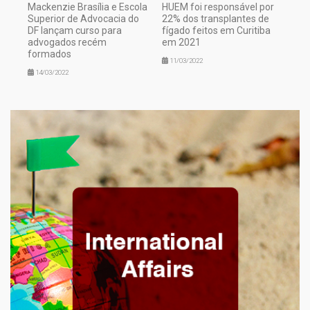
Mackenzie Brasília e Escola
HUEM foi responsável por
Superior de Advocacia do
22% dos transplantes de
DF lançam curso para
fígado feitos em Curitiba
advogados recém
em 2021
formados
11/03/2022
14/03/2022