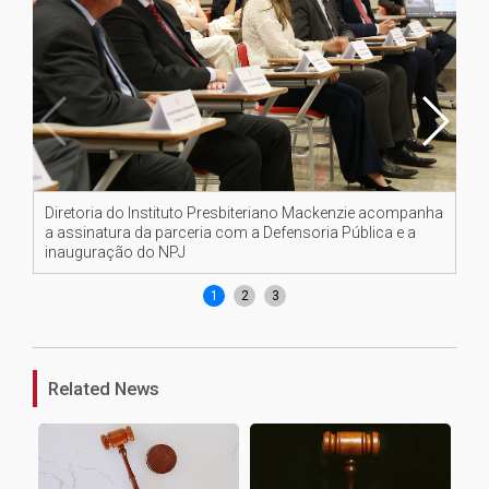
Diretoria do Instituto Presbiteriano Mackenzie acompanha
Dir
a assinatura da parceria com a Defensoria Pública e a
in
inauguração do NPJ
1
2
3
Related News