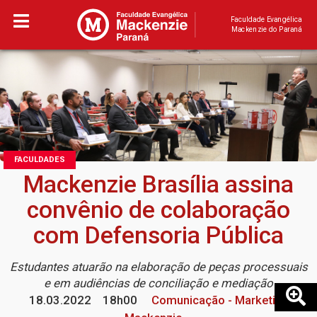
Faculdade Evangélica
Mackenzie do Paraná
FACULDADES
Mackenzie Brasília assina
convênio de colaboração
com Defensoria Pública
Estudantes atuarão na elaboração de peças processuais
e em audiências de conciliação e mediação
18.03.2022
18h00
Comunicação - Marketing