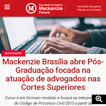
Faculdade Evangélica
Mackenzie do Paraná
FACULDADES
Mackenzie Brasília abre Pós-
Graduação focada na
atuação de advogados nas
Cortes Superiores
Curso é em formato modular e focará na interpretação
do Código de Processo Civil/2015 a partir da