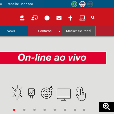
to
Trabalhe Conosco
News
Contatos
Mackenzie Portal