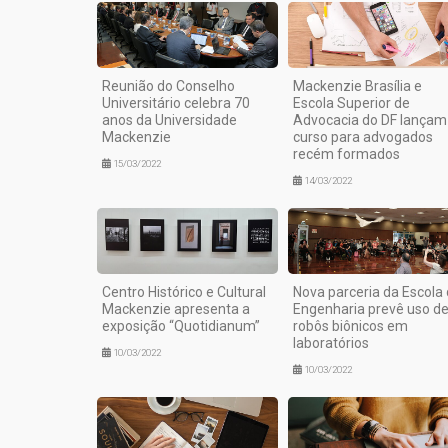
Reunião do Conselho
Mackenzie Brasília e
Universitário celebra 70
Escola Superior de
anos da Universidade
Advocacia do DF lançam
Mackenzie
curso para advogados
recém formados
15/03/2022
14/03/2022
Centro Histórico e Cultural
Nova parceria da Escola
Mackenzie apresenta a
Engenharia prevê uso d
exposição “Quotidianum”
robôs biônicos em
laboratórios
10/03/2022
10/03/2022