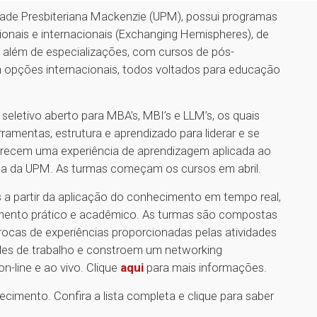
idade Presbiteriana Mackenzie (UPM), possui programas
onais e internacionais (Exchanging Hemispheres), de
além de especializações, com cursos de pós-
pções internacionais, todos voltados para educação
eletivo aberto para MBA’s, MBI’s e LLM’s, os quais
ramentas, estrutura e aprendizado para liderar e se
erecem uma experiência de aprendizagem aplicada ao
ca da UPM. As turmas começam os cursos em abril.
s a partir da aplicação do conhecimento em tempo real,
mento prático e acadêmico. As turmas são compostas
rocas de experiências proporcionadas pelas atividades
ades de trabalho e constroem um networking
n-line e ao vivo. Clique
aqui
para mais informações.
cimento. Confira a lista completa e clique para saber