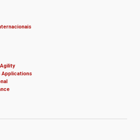
nternacionais
gility
 Applications
nal
ance
1