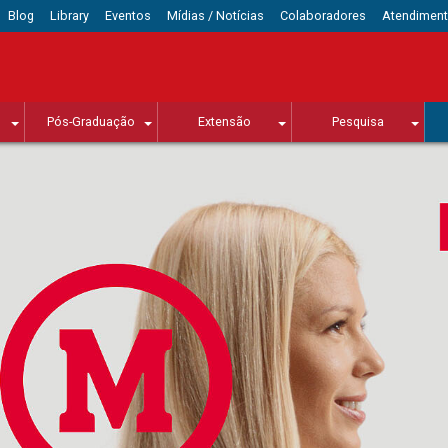
Blog
Library
Eventos
Mídias / Notícias
Colaboradores
Atendimen
Pós-Graduação
Extensão
Pesquisa