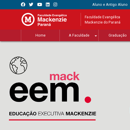
Aluno e Antigo Aluno
Faculdade Evangélica
Mackenzie do Paraná
Home
A Faculdade
Graduação