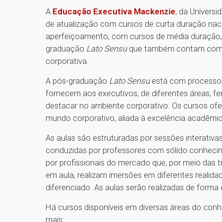
A
Educação Executiva Mackenzie
, da Univers
de atualização com cursos de curta duração naci
aperfeiçoamento, com cursos de média duração, 
graduação
Lato Sensu
que também contam com o
corporativa.
A pós-graduação
Lato Sensu
está com processo s
fornecem aos executivos, de diferentes áreas, fer
destacar no ambiente corporativo. Os cursos of
mundo corporativo, aliada à excelência acadêmi
As aulas são estruturadas por sessões interativa
conduzidas por professores com sólido conheci
por profissionais do mercado que, por meio das t
em aula, realizam imersões em diferentes realid
diferenciado. As aulas serão realizadas de forma o
Há cursos disponíveis em diversas áreas do conhe
mais: