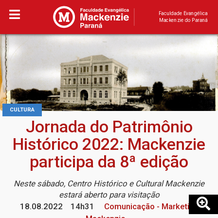
Faculdade Evangélica
Mackenzie do Paraná
CULTURA
Jornada do Patrimônio
Histórico 2022: Mackenzie
participa da 8ª edição
Neste sábado, Centro Histórico e Cultural Mackenzie
estará aberto para visitação
18.08.2022
14h31
Comunicação - Marketing