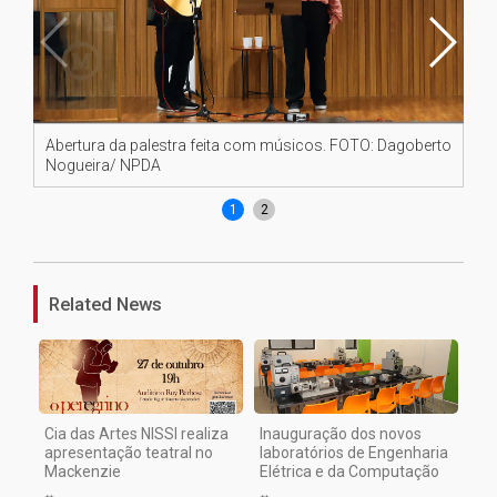
Abertura da palestra feita com músicos. FOTO: Dagoberto
Ch
Nogueira/ NPDA
Da
1
2
Related News
Cia das Artes NISSI realiza
Inauguração dos novos
apresentação teatral no
laboratórios de Engenharia
Mackenzie
Elétrica e da Computação