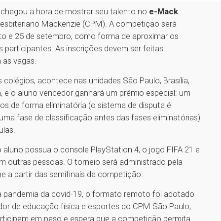
chegou a hora de mostrar seu talento no
e-Mack
 Presbiteriano Mackenzie (CPM). A competição será
sto e 25 de setembro, como forma de aproximar os
 participantes. As inscrições devem ser feitas
m as vagas.
 colégios, acontece nas unidades São Paulo, Brasília,
ná, e o aluno vencedor ganhará um prêmio especial: um
os de forma eliminatória (o sistema de disputa é
a fase de classificação antes das fases eliminatórias)
ulas.
 aluno possua o console PlayStation 4, o jogo FIFA 21 e
om outras pessoas. O torneio será administrado pela
ne a partir das semifinais da competição.
o a pandemia da covid-19, o formato remoto foi adotado
ador de educação física e esportes do CPM São Paulo,
articipem em peso e espera que a competição permita