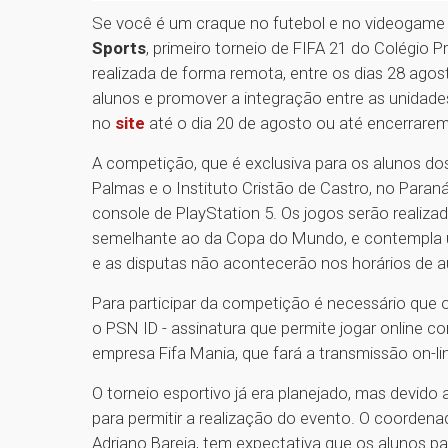
Se você é um craque no futebol e no videogame 
Sports
, primeiro torneio de FIFA 21 do Colégio
realizada de forma remota, entre os dias 28 ago
alunos e promover a integração entre as unidades
no
site
até o dia 20 de agosto ou até encerrare
A competição, que é exclusiva para os alunos dos
Palmas e o Instituto Cristão de Castro, no Para
console de PlayStation 5. Os jogos serão realizad
semelhante ao da Copa do Mundo, e contempla um
e as disputas não acontecerão nos horários de a
Para participar da competição é necessário que o
o PSN ID - assinatura que permite jogar online c
empresa Fifa Mania, que fará a transmissão on-li
O torneio esportivo já era planejado, mas devid
para permitir a realização do evento. O coorden
Adriano Bareia, tem expectativa que os alunos p