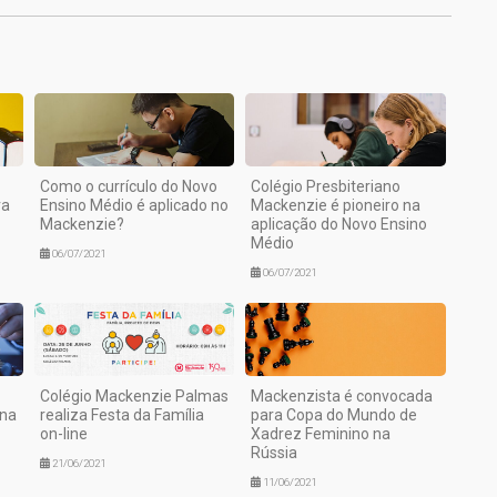
Como o currículo do Novo
Colégio Presbiteriano
va
Ensino Médio é aplicado no
Mackenzie é pioneiro na
Mackenzie?
aplicação do Novo Ensino
Médio
06/07/2021
06/07/2021
Colégio Mackenzie Palmas
Mackenzista é convocada
ana
realiza Festa da Família
para Copa do Mundo de
on-line
Xadrez Feminino na
Rússia
21/06/2021
11/06/2021