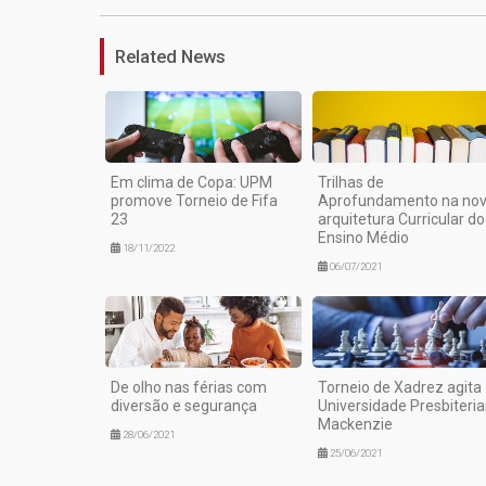
Related News
Em clima de Copa: UPM
Trilhas de
promove Torneio de Fifa
Aprofundamento na no
23
arquitetura Curricular do
Ensino Médio
18/11/2022
06/07/2021
De olho nas férias com
Torneio de Xadrez agita
diversão e segurança
Universidade Presbiteri
Mackenzie
28/06/2021
25/06/2021