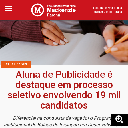
Faculdade Evangélica
Mackenzie do Paraná
ATUALIDADES
Aluna de Publicidade é
destaque em processo
seletivo envolvendo 19 mil
candidatos
Diferencial na conquista da vaga foi o Programa
Institucional de Bolsas de Iniciação em Desenvolvimento