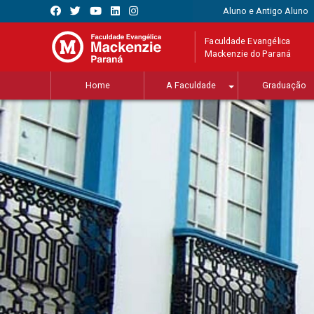
Aluno e Antigo Aluno
Faculdade Evangélica
Mackenzie do Paraná
Home
A Faculdade
Graduação