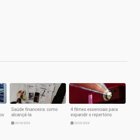
1
Saúde financeira: como
4 filmes essenciais para
os
alcançá-la
expandir o repertório
05/04/2024
25/03/2024