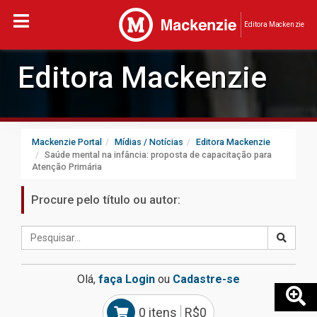
Editora Mackenzie
Editora Mackenzie
Mackenzie Portal
Mídias / Notícias
Editora Mackenzie
Saúde mental na infância: proposta de capacitação para
Atenção Primária
Procure pelo título ou autor:
Olá,
faça Login
ou
Cadastre-se
0 itens
R$0