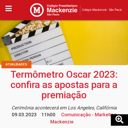
Colégio Mackenzie - São Paulo
ATUALIDADES
Termômetro Oscar 2023:
confira as apostas para a
premiação
Cerimônia acontecerá em Los Angeles, Califórnia
09.03.2023
11h00
Comunicação - Marketing
Mackenzie