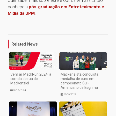
Quer saber mais sobre este e outros temas? Então
conheça a
pós-graduação em Entretenimento e
Mídia da UPM
.
1
Related News
Vem aí: MackRun 2024, a
Mackenzista conquista
corrida de rua do
medalha de ouro em
Mackenzie!
campeonato Sul-
Americano de Esgrima
05/06/2024
29/09/2023