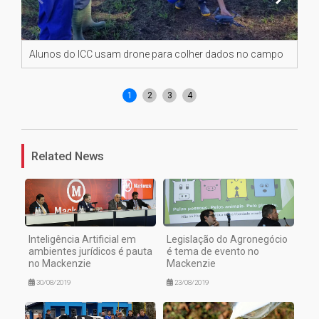
Alunos do ICC usam drone para colher dados no campo
Da
pr
1
2
3
4
Related News
Inteligência Artificial em
Legislação do Agronegócio
ambientes jurídicos é pauta
é tema de evento no
no Mackenzie
Mackenzie
30/08/2019
23/08/2019