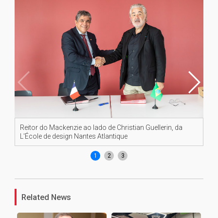
Reitor do Mackenzie ao lado de Christian Guellerin, da
Da 
L'École de design Nantes Atlantique
Va
1
2
3
Related News