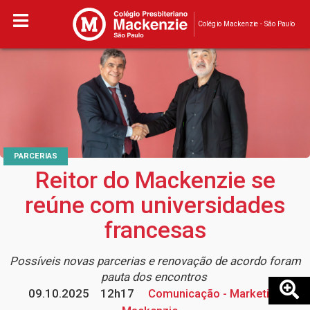
Colégio Mackenzie - São Paulo
PARCERIAS
Reitor do Mackenzie se
reúne com universidades
francesas
Possíveis novas parcerias e renovação de acordo foram
pauta dos encontros
09.10.2025
12h17
Comunicação - Marketing