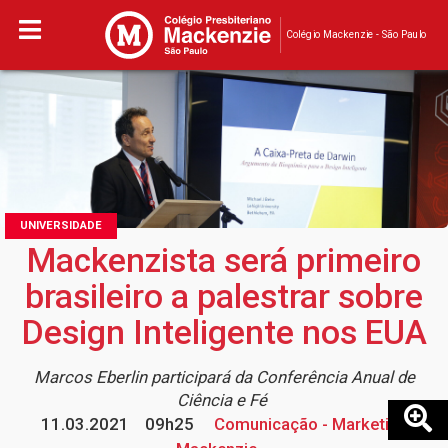
Colégio Mackenzie - São Paulo
UNIVERSIDADE
Mackenzista será primeiro
brasileiro a palestrar sobre
Design Inteligente nos EUA
Marcos Eberlin participará da Conferência Anual de
Ciência e Fé
11.03.2021
09h25
Comunicação - Marketing