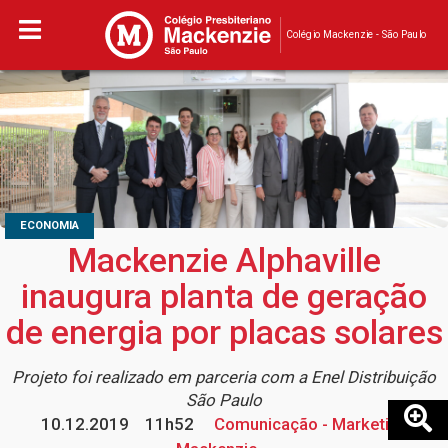
Colégio Mackenzie - São Paulo
ECONOMIA
Mackenzie Alphaville
inaugura planta de geração
de energia por placas solares
Projeto foi realizado em parceria com a Enel Distribuição
São Paulo
10.12.2019
11h52
Comunicação - Marketing