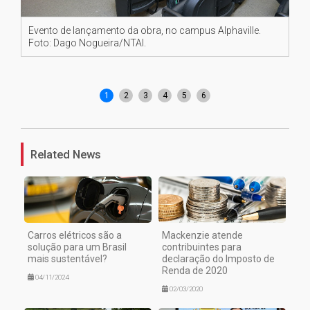
Evento de lançamento da obra, no campus Alphaville.
Jo
Foto: Dago Nogueira/NTAI.
1
2
3
4
5
6
Related News
Carros elétricos são a
Mackenzie atende
solução para um Brasil
contribuintes para
mais sustentável?
declaração do Imposto de
Renda de 2020
04/11/2024
02/03/2020