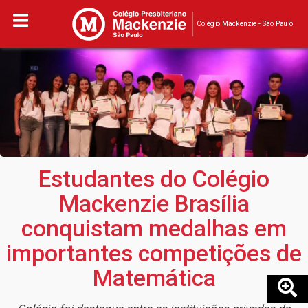
Colégio Mackenzie - São Paulo
Estudantes do Colégio
Mackenzie Brasília
conquistam medalhas em
importantes competições de
Matemática