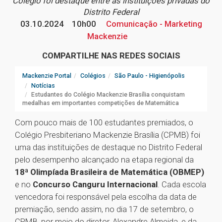
Colégio foi destaque entre as instituições privadas do
Distrito Federal
03.10.2024
10h00
Comunicação - Marketing
Mackenzie
COMPARTILHE NAS REDES SOCIAIS
Mackenzie Portal
Colégios
São Paulo - Higienópolis
Notícias
Estudantes do Colégio Mackenzie Brasília conquistam
medalhas em importantes competições de Matemática
Com pouco mais de 100 estudantes premiados, o
Colégio Presbiteriano Mackenzie Brasília (CPMB) foi
uma das instituições de destaque no Distrito Federal
pelo desempenho alcançado na etapa regional da
18ª Olimpíada Brasileira de Matemática (OBMEP)
e no
Concurso Canguru Internacional
. Cada escola
vencedora foi responsável pela escolha da data de
premiação, sendo assim, no dia 17 de setembro, o
CPMB, por meio do diretor, Alexandre Almeida, e da