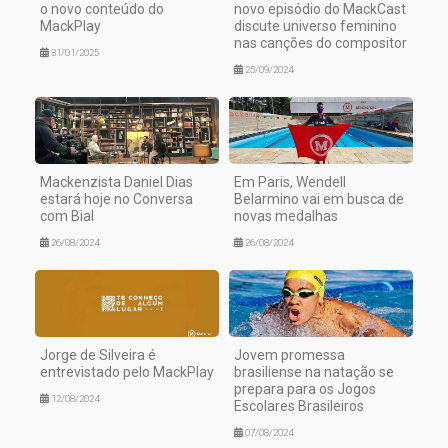
o novo conteúdo do
novo episódio do MackCast
MackPlay
discute universo feminino
nas canções do compositor
31/01/2025
25/09/2024
Mackenzista Daniel Dias
Em Paris, Wendell
estará hoje no Conversa
Belarmino vai em busca de
com Bial
novas medalhas
26/08/2024
26/08/2024
Jorge de Silveira é
Jovem promessa
entrevistado pelo MackPlay
brasiliense na natação se
prepara para os Jogos
12/08/2024
Escolares Brasileiros
07/08/2024