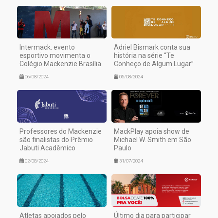
Intermack: evento
Adriel Bismark conta sua
esportivo movimenta o
história na série “Te
Colégio Mackenzie Brasília
Conheço de Algum Lugar”
06/08/2024
05/08/2024
Professores do Mackenzie
MackPlay apoia show de
são finalistas do Prêmio
Michael W. Smith em São
Jabuti Acadêmico
Paulo
02/08/2024
31/07/2024
Atletas apoiados pelo
Último dia para participar