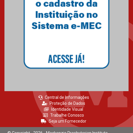
Central de Informações
Proteção de Dados
Identidade Visual
Trabalhe Conosco
Seja um Fornecedor
© Copyright - 2026 - Mackenzie Presbyterian Institute