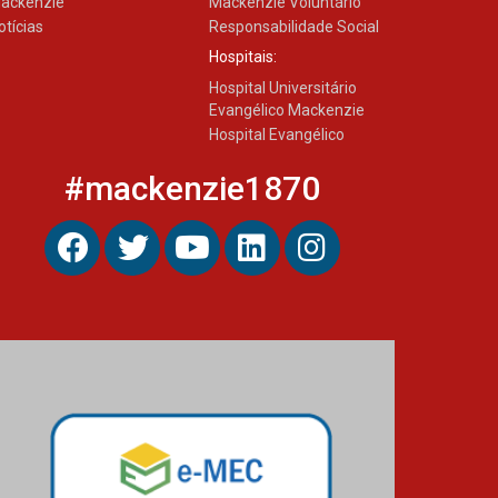
ackenzie
Mackenzie Voluntário
otícias
Responsabilidade Social
Hospitais:
Hospital Universitário
Evangélico Mackenzie
Hospital Evangélico
#mackenzie1870