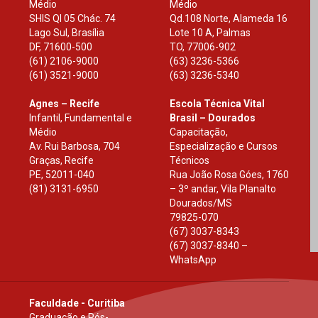
Médio
Médio
SHIS Ql 05 Chác. 74
Qd.108 Norte, Alameda 16
Lago Sul, Brasília
Lote 10 A, Palmas
DF
,
71600-500
TO
,
77006-902
(61) 2106-9000
(63) 3236-5366
(61) 3521-9000
(63) 3236-5340
Agnes – Recife
Escola Técnica Vital
Infantil, Fundamental e
Brasil – Dourados
Médio
Capacitação,
Av. Rui Barbosa, 704
Especialização e Cursos
Graças, Recife
Técnicos
PE
,
52011-040
Rua João Rosa Góes, 1760
(81) 3131-6950
– 3º andar, Vila Planalto
Dourados
/
MS
79825-070
(67) 3037-8343
(67) 3037-8340 –
WhatsApp
Faculdade - Curitiba
Graduação e Pós-