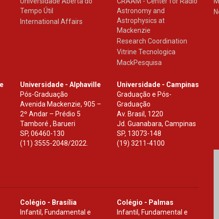
Universidade Aberta do
CRAAM - Center for Radio
M
Tempo Útil
Astronomy and
N
Astrophysics at
International Affairs
Mackenzie
Research Coordination
Vitrine Tecnologica
MackPesquisa
le
Universidade - Alphaville
Universidade - Campinas
Pós-Graduação
Graduação e Pós-
Avenida Mackenzie, 905 –
Graduação
2º Andar – Prédio 5
Av. Brasil, 1220
Tamboré , Barueri
Jd. Guanabara, Campinas
SP
,
06460-130
SP
,
13073-148
(11) 3555-2048/2022.
(19) 3211-4100
Colégio - Brasília
Colégio - Palmas
Infantil, Fundamental e
Infantil, Fundamental e