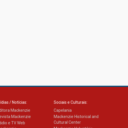
ídias / Notícias:
Sociais e Culturais:
ditora Mackenzie
Capelania
evista Mackenzie
Mackenzie Historical and
Cultural Center
ádio e TV Web