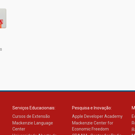
s
Serviços Educacionais:
Pesquisa e Inovação:
M
Cursos de Extensão
Apple Developer Academy
E
Mackenzie Language
Mackenzie Center for
R
Center
Economic Freedom
R