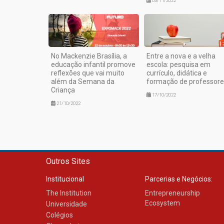
03/11/2022
No Mackenzie Brasília, a
Entre a nova e a velha
educação infantil promove
escola: pesquisa em
reflexões que vai muito
currículo, didática e
além da Semana da
formação de professore
Criança
17/10/2022
21/10/2022
Outros Sites
Institucional
Parcerias e Negócios:
The Institution
Entrepreneurship
Ecosystem
Universidade
Colégios