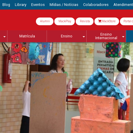
Blog
Library
Eventos
Mídias / Notícias
Colaboradores
Atendimen
Alumni
MackPlay
Revista
MackStore
Portal 
Ensino
Matrícula
Ensino
Internacional