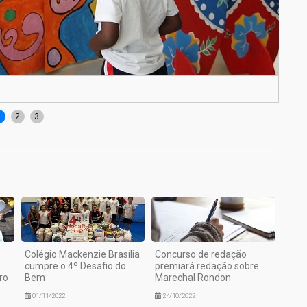
Imag
1
2
3
Colégio Mackenzie Brasília
Concurso de redação
cumpre o 4º Desafio do
premiará redação sobre
ro
Bem
Marechal Rondon
01/11/2022
24/10/2022