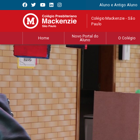
Aluno e Antigo Aluno
Colégio Mackenzie - São
Paulo
Novo Portal do
Home
O Colégio
Aluno