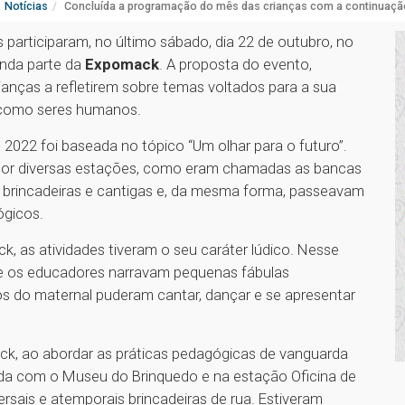
Notícias
Concluída a programação do mês das crianças com a continuaç
s participaram, no último sábado, dia 22 de outubro, no
unda parte da
Expomack
. A proposta do evento,
rianças a refletirem sobre temas voltados para a sua
como seres humanos.
2022 foi baseada no tópico “Um olhar para o futuro”.
 por diversas estações, como eram chamadas as bancas
 brincadeiras e cantigas e, da mesma forma, passeavam
ógicos.
, as atividades tiveram o seu caráter lúdico. Nesse
que os educadores narravam pequenas fábulas
s do maternal puderam cantar, dançar e se apresentar
ck, ao abordar as práticas pedagógicas de vanguarda
ida com o Museu do Brinquedo e na estação Oficina de
ersais e atemporais brincadeiras de rua. Estiveram