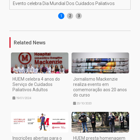
Evento celebra Dia Mundial Dos Cuidados Paliativos
Ev
1
2
3
Related News
HUEM celebra 4 anos do
Jornalismo Mackenzie
Serviço de Cuidados
realiza evento em
Paliativos Adultos
comemoração aos 20 anos
do curso
19/01/2024
20/10/2020
Inscrições abertas para o
HUEM presta homenagem