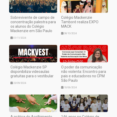
Sobrevivente de campo de
Colégio Mackenzie
concentração palestra para
Tamboré realiza EXPO
os alunos do Colégio
MACK
Mackenzie em São Paulo
08/10/2024
01/11/2024
Colégio Mackenzie SP
O poder da comunicação
disponibiliza videoaulas
não violenta: Encontro para
gratuitas para o vestibular
pais e educadores no CPM
São Paulo
23/09/2024
10/06/2024
A prática do Acolhimento
146 anos no Colégio de