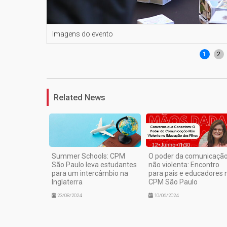
Imagens do evento
1
2
Related News
Summer Schools: CPM
O poder da comunicaçã
São Paulo leva estudantes
não violenta: Encontro
para um intercâmbio na
para pais e educadores 
Inglaterra
CPM São Paulo
23/08/2024
10/06/2024