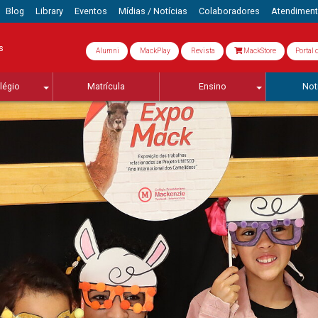
Blog
Library
Eventos
Mídias / Notícias
Colaboradores
Atendimen
s
Alumni
MackPlay
Revista
MackStore
Portal 
légio
Matrícula
Ensino
Not