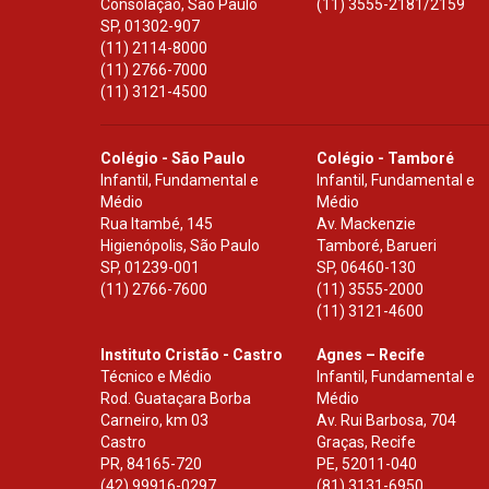
Consolação, São Paulo
(11) 3555-2181/2159
SP
,
01302-907
(11) 2114-8000
(11) 2766-7000
(11) 3121-4500
Colégio - São Paulo
Colégio - Tamboré
Infantil, Fundamental e
Infantil, Fundamental e
Médio
Médio
Rua Itambé, 145
Av. Mackenzie
Higienópolis, São Paulo
Tamboré, Barueri
SP
,
01239-001
SP
,
06460-130
(11) 2766-7600
(11) 3555-2000
(11) 3121-4600
Instituto Cristão - Castro
Agnes – Recife
Técnico e Médio
Infantil, Fundamental e
Rod. Guataçara Borba
Médio
Carneiro, km 03
Av. Rui Barbosa, 704
Castro
Graças, Recife
PR
,
84165-720
PE
,
52011-040
(42) 99916-0297
(81) 3131-6950