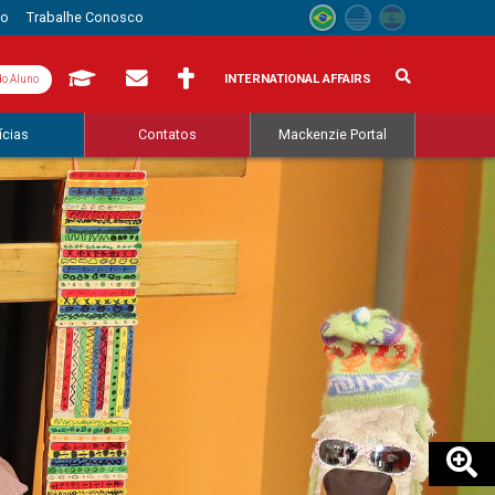
to
Trabalhe Conosco
INTERNATIONAL AFFAIRS
do Aluno
ícias
Contatos
Mackenzie Portal