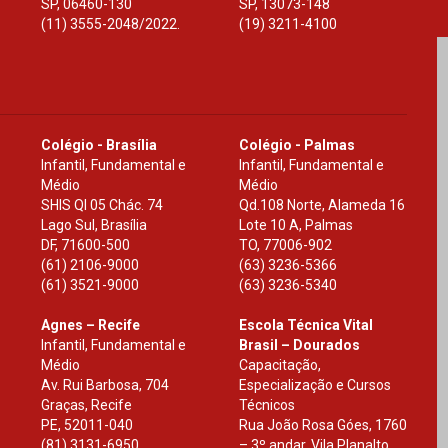
SP
,
06460-130
SP
,
13073-148
(11) 3555-2048/2022.
(19) 3211-4100
Colégio - Brasília
Colégio - Palmas
Infantil, Fundamental e
Infantil, Fundamental e
Médio
Médio
SHIS Ql 05 Chác. 74
Qd.108 Norte, Alameda 16
Lago Sul, Brasília
Lote 10 A, Palmas
DF
,
71600-500
TO
,
77006-902
(61) 2106-9000
(63) 3236-5366
(61) 3521-9000
(63) 3236-5340
Agnes – Recife
Escola Técnica Vital
Infantil, Fundamental e
Brasil – Dourados
Médio
Capacitação,
Av. Rui Barbosa, 704
Especialização e Cursos
Graças, Recife
Técnicos
PE
,
52011-040
Rua João Rosa Góes, 1760
(81) 3131-6950
– 3º andar, Vila Planalto