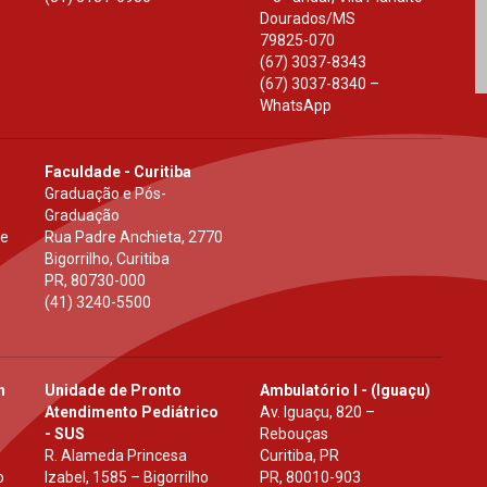
Dourados
/
MS
79825-070
(67) 3037-8343
(67) 3037-8340 –
WhatsApp
Faculdade - Curitiba
Graduação e Pós-
Graduação
 e
Rua Padre Anchieta, 2770
Bigorrilho, Curitiba
PR
,
80730-000
(41) 3240-5500
h
Unidade de Pronto
Ambulatório I - (Iguaçu)
Atendimento Pediátrico
Av. Iguaçu, 820 –
- SUS
Rebouças
R. Alameda Princesa
Curitiba, PR
o
Izabel, 1585 – Bigorrilho
PR
,
80010-903