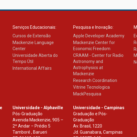
Serviços Educacionais:
Pesquisa e Inovação:
M
Cursos de Extensão
Apple Developer Academy
E
Mackenzie Language
Mackenzie Center for
R
Center
Economic Freedom
R
Universidade Aberta do
CRAAM - Center for Radio
M
Tempo Útil
Astronomy and
N
Astrophysics at
International Affairs
Mackenzie
Research Coordination
Vitrine Tecnologica
MackPesquisa
le
Universidade - Alphaville
Universidade - Campinas
Pós-Graduação
Graduação e Pós-
Avenida Mackenzie, 905 –
Graduação
2º Andar – Prédio 5
Av. Brasil, 1220
Tamboré , Barueri
Jd. Guanabara, Campinas