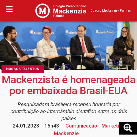
Colégio Mackenzie - Palmas
NOSSOS TALENTOS
Mackenzista é homenageada
por embaixada Brasil-EUA
Pesquisadora brasileira recebeu honraria por
contribuição ao intercâmbio científico entre os dois
países
24.01.2023
15h43
Comunicação - Marketing
Mackenzie