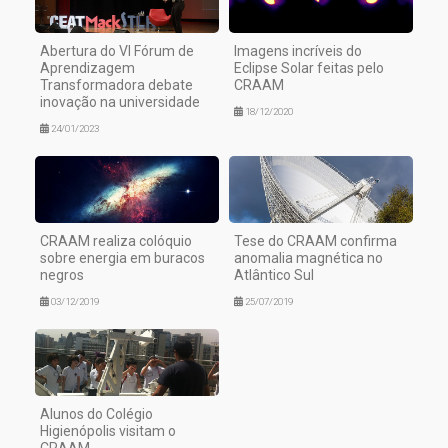
Abertura do VI Fórum de
Imagens incríveis do
Aprendizagem
Eclipse Solar feitas pelo
Transformadora debate
CRAAM
inovação na universidade
18/12/2020
24/01/2023
CRAAM realiza colóquio
Tese do CRAAM confirma
sobre energia em buracos
anomalia magnética no
negros
Atlântico Sul
03/12/2019
25/07/2019
Alunos do Colégio
Higienópolis visitam o