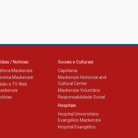
ídias / Notícias:
Sociais e Culturais:
ditora Mackenzie
Capelania
evista Mackenzie
Mackenzie Historical and
Cultural Center
ádio e TV Web
ackenzie
Mackenzie Voluntário
otícias
Responsabilidade Social
Hospitais:
Hospital Universitário
Evangélico Mackenzie
Hospital Evangélico