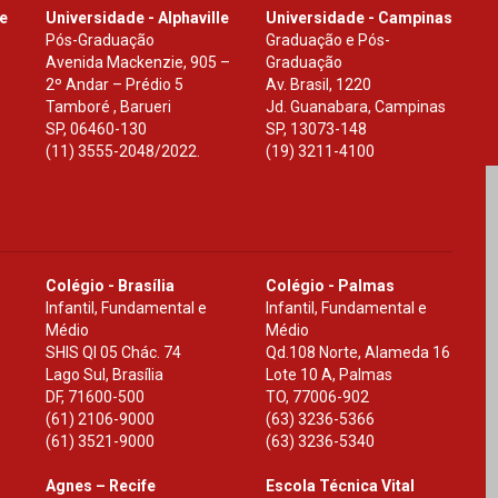
le
Universidade - Alphaville
Universidade - Campinas
Pós-Graduação
Graduação e Pós-
Avenida Mackenzie, 905 –
Graduação
2º Andar – Prédio 5
Av. Brasil, 1220
Tamboré , Barueri
Jd. Guanabara, Campinas
SP
,
06460-130
SP
,
13073-148
(11) 3555-2048/2022.
(19) 3211-4100
Colégio - Brasília
Colégio - Palmas
Infantil, Fundamental e
Infantil, Fundamental e
Médio
Médio
SHIS Ql 05 Chác. 74
Qd.108 Norte, Alameda 16
Lago Sul, Brasília
Lote 10 A, Palmas
DF
,
71600-500
TO
,
77006-902
(61) 2106-9000
(63) 3236-5366
(61) 3521-9000
(63) 3236-5340
Agnes – Recife
Escola Técnica Vital