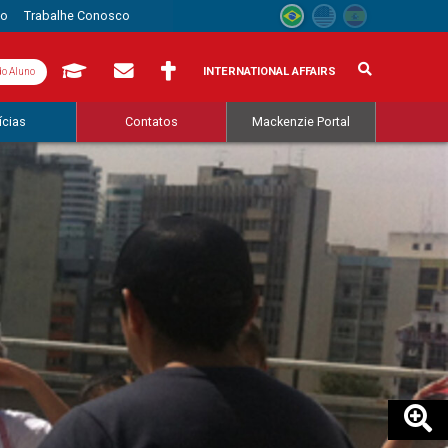
to
Trabalhe Conosco
INTERNATIONAL AFFAIRS
do Aluno
ícias
Contatos
Mackenzie Portal