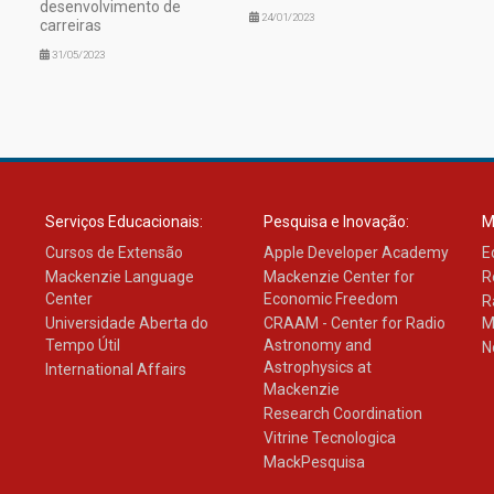
desenvolvimento de
24/01/2023
carreiras
31/05/2023
Serviços Educacionais:
Pesquisa e Inovação:
M
Cursos de Extensão
Apple Developer Academy
E
Mackenzie Language
Mackenzie Center for
R
Center
Economic Freedom
R
Universidade Aberta do
CRAAM - Center for Radio
M
Tempo Útil
Astronomy and
N
Astrophysics at
International Affairs
Mackenzie
Research Coordination
Vitrine Tecnologica
MackPesquisa