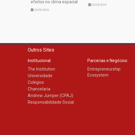
efeitos no clima espacial
02/04/2024
23/09/2024
Outros Sites
Institucional
Parcerias e Negócios:
The Institution
Entrepreneurship
Ecosystem
Universidade
Colégios
Chancelaria
Andrew Jumper (CPAJ)
Responsabilidade Social