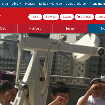
Blog
Library
Eventos
Mídias / Notícias
Colaboradores
Atendimen
s
Alumni
MackPlay
Revista
MackStore
Portal 
légio
Matrícula
Ensino
Not