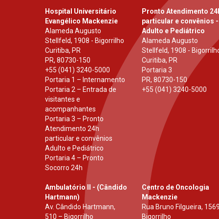
Hospital Universitário
Pronto Atendimento 24
Evangélico Mackenzie
particular e convênios -
Alameda Augusto
Adulto e Pediátrico
Stellfeld, 1908 - Bigorrilho
Alameda Augusto
Curitiba, PR
Stellfeld, 1908 - Bigorrilh
PR
,
80730-150
Curitiba, PR
+55 (041) 3240-5000
Portaria 3
Portaria 1 – Internamento
PR
,
80730-150
Portaria 2 – Entrada de
+55 (041) 3240-5000
visitantes e
acompanhantes
Portaria 3 – Pronto
Atendimento 24h
particular e convênios
Adulto e Pediátrico
Portaria 4 – Pronto
Socorro 24h
Ambulatório II - (Cândido
Centro de Oncologia
Hartmann)
Mackenzie
Av. Cândido Hartmann,
Rua Bruno Filgueira, 1569
510 – Bigorrilho
Bigorrilho