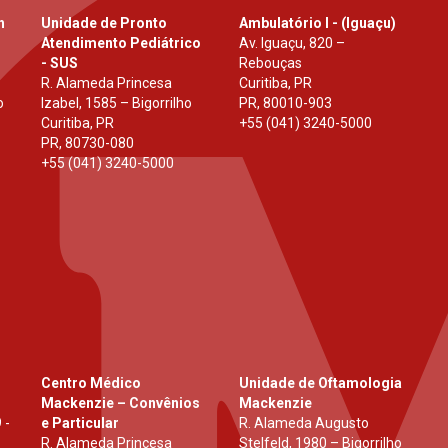
h
Unidade de Pronto
Ambulatório I - (Iguaçu)
Atendimento Pediátrico
Av. Iguaçu, 820 –
- SUS
Rebouças
R. Alameda Princesa
Curitiba, PR
o
Izabel, 1585 – Bigorrilho
PR
,
80010-903
Curitiba, PR
+55 (041) 3240-5000
PR
,
80730-080
+55 (041) 3240-5000
Centro Médico
Unidade de Oftamologia
Mackenzie – Convênios
Mackenzie
 -
e Particular
R. Alameda Augusto
R. Alameda Princesa
Stelfeld, 1980 – Bigorrilho