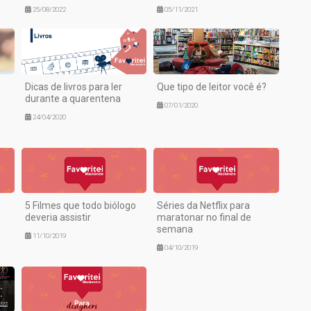
25/08/2022
05/11/2021
Dicas de livros para ler
Que tipo de leitor você é?
durante a quarentena
07/01/2020
24/04/2020
5 Filmes que todo biólogo
Séries da Netflix para
deveria assistir
maratonar no final de
semana
11/10/2019
04/10/2019