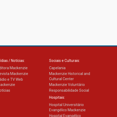
ídias / Notícias:
Sociais e Culturais:
ditora Mackenzie
Capelania
evista Mackenzie
Mackenzie Historical and
Cultural Center
ádio e TV Web
ackenzie
Mackenzie Voluntário
otícias
Responsabilidade Social
Hospitais:
Hospital Universitário
Evangélico Mackenzie
Hospital Evangélico