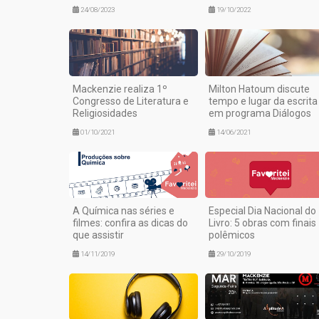
24/08/2023
19/10/2022
Mackenzie realiza 1º
Milton Hatoum discute
Congresso de Literatura e
tempo e lugar da escrita
Religiosidades
em programa Diálogos
01/10/2021
14/06/2021
A Química nas séries e
Especial Dia Nacional do
filmes: confira as dicas do
Livro: 5 obras com finais
que assistir
polêmicos
14/11/2019
29/10/2019