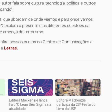
autor fala sobre cultura, tecnologia, política e outros
çando”.
, que abordam de onde viemos e para onde vamos,
21
explora o presente e as diferentes questões da
 e ameaça do terrorismo.
onfira nossos cursos do Centro de Comunicações e
e
Letras.
1
Editora Mackenzie lança
Editora Mackenzie
livro 'O Lean Seis Sigma na
participa da 23ª Festa do
atualidade'
Livro da USP