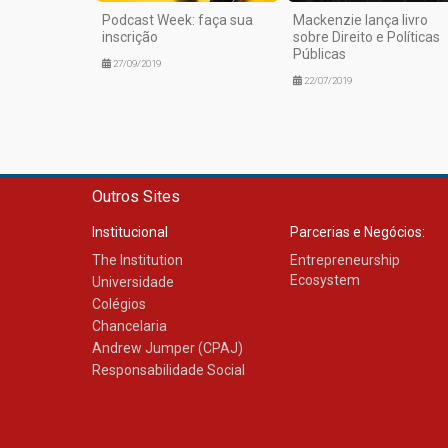
Podcast Week: faça sua
Mackenzie lança livro
inscrição
sobre Direito e Políticas
Públicas
27/09/2019
22/07/2019
Outros Sites
Institucional
Parcerias e Negócios:
The Institution
Entrepreneurship
Ecosystem
Universidade
Colégios
Chancelaria
Andrew Jumper (CPAJ)
Responsabilidade Social