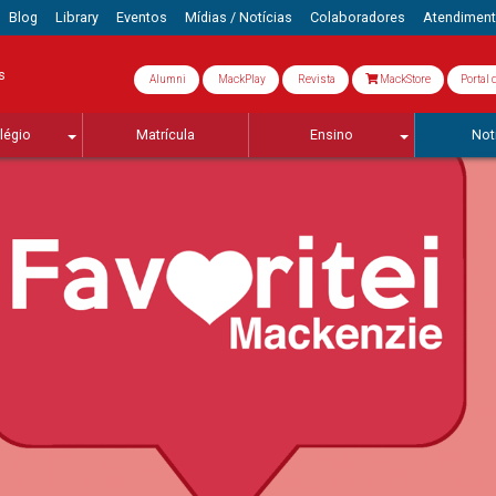
Blog
Library
Eventos
Mídias / Notícias
Colaboradores
Atendimen
s
Alumni
MackPlay
Revista
MackStore
Portal 
légio
Matrícula
Ensino
Not