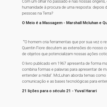
Com um olhar no passado e nas nossas origens, o 
humanidade à procura de uma resposta: depois de
pessoas na Terra?
O Meio é a Massagem - Marshall Mcluhan e Qu
“‘O homem cria ferramentas que por sua vez o re
Quentin Fiore discutem as extensões do nosso c
de objetos que potencializam nossas ações cotid
O livro publicado em 1967 apresenta de forma m
combina formas e palavras para apresentar de mane
entender a mídia”. McLuhan aborda temas como a
comunicação e as bases tecnológicas para ent
21 lições para o século 21 - Yuval Harari