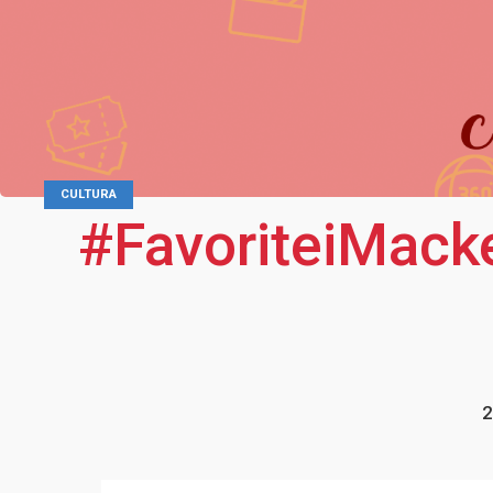
CULTURA
#FavoriteiMacke
2