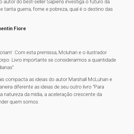
autor do best-seller Sapiens investiga o futuro da
 tanta guerra, fome e pobreza, qual é o destino das
entin Fiore
criam’. Com esta premissa, Mcluhan e o ilustrador
orpo. Livro importante se considerarmos a quantidade
ianas”.
ais compacta as ideias do autor Marshall McLuhan e
ira diferente as ideias de seu outro livro “Para
 natureza da mídia, a aceleração crescente da
ender quem somos.