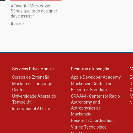
#FavoriteiMackenzie:
Séries que todo designer
deve assistir
24/05/2019
Serviços Educacionais:
Pesquisa e Inovação:
M
Cursos de Extensão
Apple Developer Academy
E
Mackenzie Language
Mackenzie Center for
R
Center
Economic Freedom
R
Universidade Aberta do
CRAAM - Center for Radio
M
Tempo Útil
Astronomy and
N
Astrophysics at
International Affairs
Mackenzie
Research Coordination
Vitrine Tecnologica