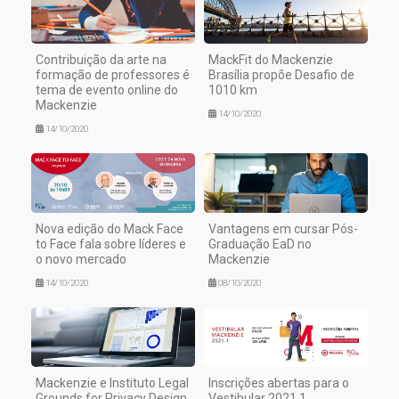
Contribuição da arte na
MackFit do Mackenzie
formação de professores é
Brasília propõe Desafio de
tema de evento online do
1010 km
Mackenzie
14/10/2020
14/10/2020
Nova edição do Mack Face
Vantagens em cursar Pós-
to Face fala sobre líderes e
Graduação EaD no
o novo mercado
Mackenzie
14/10/2020
08/10/2020
Mackenzie e Instituto Legal
Inscrições abertas para o
Grounds for Privacy Design
Vestibular 2021.1