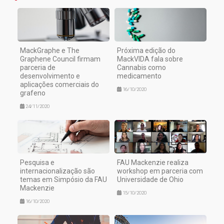
MackGraphe e The
Próxima edição do
Graphene Council firmam
MackVIDA fala sobre
parceria de
Cannabis como
desenvolvimento e
medicamento
aplicações comerciais do
16/10/2020
grafeno
24/11/2020
Pesquisa e
FAU Mackenzie realiza
internacionalização são
workshop em parceria com
temas em Simpósio da FAU
Universidade de Ohio
Mackenzie
15/10/2020
16/10/2020