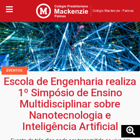
Colégio Mackenzie - Palmas
EVENTOS
Escola de Engenharia realiza
1º Simpósio de Ensino
Multidisciplinar sobre
Nanotecnologia e
Inteligência Artificial