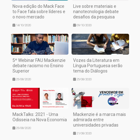
Nova edição do Mack Face
Live sobre materiais e
to Face fala sobre líderes e
nanotecnologia debate
o novo mercado
desafios da pesquisa
14/10/2020
09/10/2020
5º Webinar FAU Mackenzie
Vozes da Literatura em
debate racismo no Ensino
Língua Portuguesa serão
Superior
tema do Diálogos
25/08/2020
25/08/2020
MackTalks: 2021 - Uma
Mackenzie é a marca mais
Odisseia na Nova Economia
admirada entre
universidades privadas
25/08/2020
21/08/2020