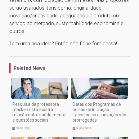
setembro, com duração de 12 meses. Nas propostas
serão avaliados itens como: originalidade,
inovação/criatividade, adequação do produto ou
serviço ao mercado, sustentabilidade econômica e
outros.
Tem uma boa ideia? Então não fique fora dessa!
1
Related News
Pesquisa de professora
Datas dos Programas de
mackenzista mostra
bolsas de Iniciação
relação entre saúde mental
Tecnológica e Inovação são
e questões sociais
prorrogadas
08/06/2021
06/04/2021