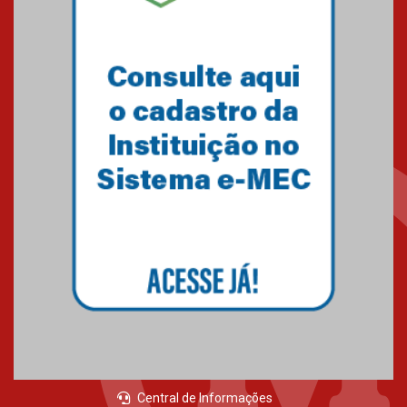
do Mackenzie Brasília
conquista 20 medalhas de ouro
na Copinha Brasil
05.11.2024
Gravação do projeto “Mais de
31 mil vozes com a Palavra” é
realizado no Colégio
Mackenzie Brasília
25.10.2024
Estudantes do Mackenzie
Brasília conquistam medalhas
em importantes competições
de Matemática
04.10.2024
Central de Informações