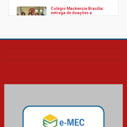
Colégio Mackenzie Brasília:
entrega de doações a
associação Viver da Cidade
Estrutural
28.11.2024
Colégio Presbiteriano
Mackenzie Brasília oferece
curso gratuito de inglês para
os funcionários
25.11.2024
XVI Copa España: nado
artístico do Mackenzie de
Brasília conquista um total de
22 medalhas
07.11.2024
Equipe de saltos ornamentais