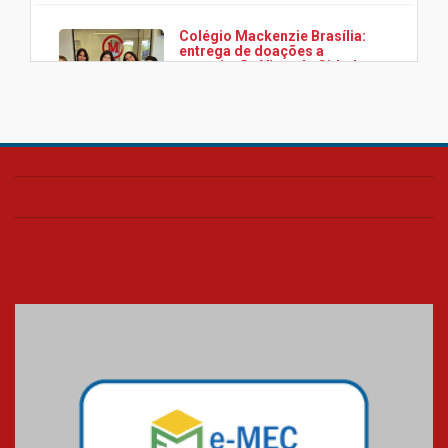
Colégio Mackenzie Brasília:
entrega de doações a
associação Viver da Cidade
Estrutural
28.11.2024
Colégio Presbiteriano
Mackenzie Brasília oferece
curso gratuito de inglês para
os funcionários
25.11.2024
XVI Copa España: nado
artístico do Mackenzie de
Brasília conquista um total de
22 medalhas
07.11.2024