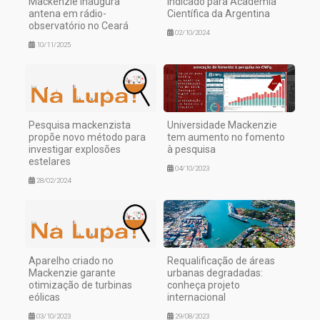
Mackenzie inaugura
indicado para Academia
antena em rádio-
Científica da Argentina
observatório no Ceará
02/10/2024
10/11/2025
Pesquisa mackenzista
Universidade Mackenzie
propõe novo método para
tem aumento no fomento
investigar explosões
à pesquisa
estelares
04/10/2023
28/02/2024
Aparelho criado no
Requalificação de áreas
Mackenzie garante
urbanas degradadas:
otimização de turbinas
conheça projeto
eólicas
internacional
03/10/2023
29/08/2023