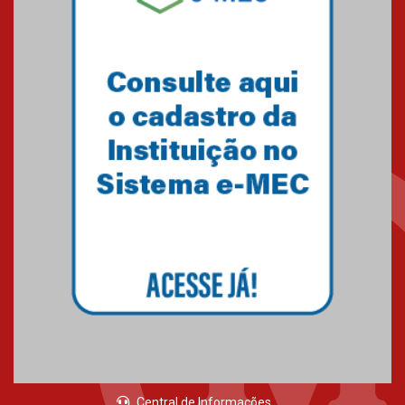
Equipe de saltos ornamentais
do Mackenzie Brasília
conquista 20 medalhas de ouro
na Copinha Brasil
05.11.2024
Gravação do projeto “Mais de
31 mil vozes com a Palavra” é
realizado no Colégio
Mackenzie Brasília
25.10.2024
Estudantes do Mackenzie
Brasília conquistam medalhas
em importantes competições
de Matemática
04.10.2024
Central de Informações