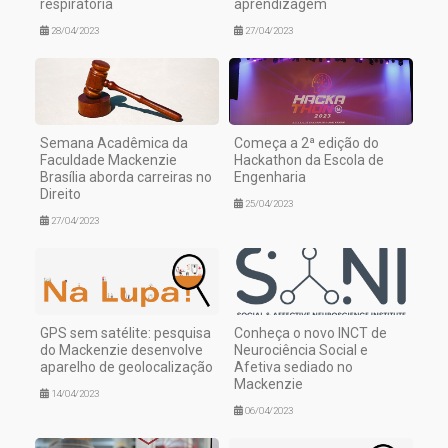
respiratória
aprendizagem
28/04/2023
27/04/2023
Semana Acadêmica da
Começa a 2ª edição do
Faculdade Mackenzie
Hackathon da Escola de
Brasília aborda carreiras no
Engenharia
Direito
25/04/2023
27/04/2023
GPS sem satélite: pesquisa
Conheça o novo INCT de
do Mackenzie desenvolve
Neurociência Social e
aparelho de geolocalização
Afetiva sediado no
Mackenzie
14/04/2023
06/04/2023