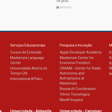
de grau
28/03/2022
Serviços Educacionais:
Pesquisa e Inovação:
M
Cursos de Extensão
Apple Developer Academy
E
Mackenzie Language
Mackenzie Center for
R
Center
Economic Freedom
R
Universidade Aberta do
CRAAM - Center for Radio
M
Tempo Útil
Astronomy and
N
Astrophysics at
International Affairs
Mackenzie
Research Coordination
Vitrine Tecnologica
MackPesquisa
le
Universidade - Alphaville
Universidade - Campinas