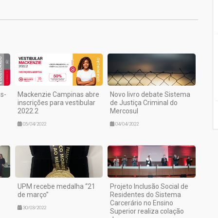
s-
Mackenzie Campinas abre
Novo livro debate Sistema
inscrições para vestibular
de Justiça Criminal do
2022.2
Mercosul
05/04/2022
04/04/2022
UPM recebe medalha “21
Projeto Inclusão Social de
de março”
Residentes do Sistema
Carcerário no Ensino
30/03/2022
Superior realiza colação