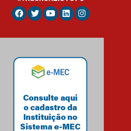
Estudantes do Mackenzie
Brasília conquistam
medalhas em importantes
competições de Matemática
04.10.2024