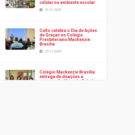
celular no ambiente escolar
31.01.2025
Culto celebra o Dia de Ações
de Graças no Colégio
Presbiteriano Mackenzie
Brasília
29.11.2024
Colégio Mackenzie Brasília:
entrega de doações a
associação Viver da Cidade
Estrutural
28.11.2024
Colégio Presbiteriano
Mackenzie Brasília oferece
curso gratuito de inglês para
os funcionários
25.11.2024