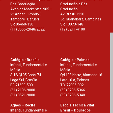
Pós-Graduação
Graduação e Pós-
Avenida Mackenzie, 905 –
Graduação
2º Andar – Prédio 5
Av. Brasil, 1220
Tamboré , Barueri
Jd. Guanabara, Campinas
SP
,
06460-130
SP
,
13073-148
(11) 3555-2048/2022.
(19) 3211-4100
Colégio - Brasília
Colégio - Palmas
Infantil, Fundamental e
Infantil, Fundamental e
Médio
Médio
SHIS Ql 05 Chác. 74
Qd.108 Norte, Alameda 16
Lago Sul, Brasília
Lote 10 A, Palmas
DF
,
71600-500
TO
,
77006-902
(61) 2106-9000
(63) 3236-5366
(61) 3521-9000
(63) 3236-5340
Agnes – Recife
Escola Técnica Vital
Infantil, Fundamental e
Brasil – Dourados