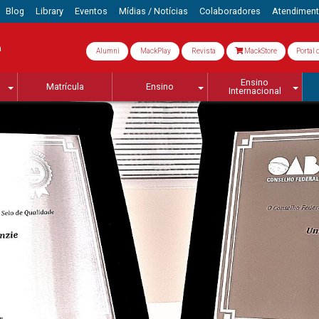
Blog
Library
Eventos
Mídias / Notícias
Colaboradores
Atendimen
a
Alumni
MackPlay
Revista
MackStore
Portal 
Ensino
Matrícula
Ensino
Internacional