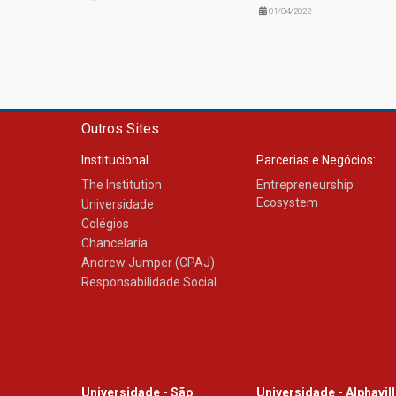
01/04/2022
Outros Sites
Institucional
Parcerias e Negócios:
The Institution
Entrepreneurship
Ecosystem
Universidade
Colégios
Chancelaria
Andrew Jumper (CPAJ)
Responsabilidade Social
Universidade - São
Universidade - Alphavil