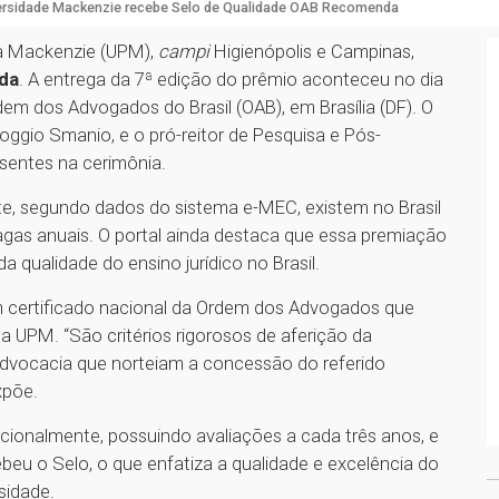
ersidade Mackenzie recebe Selo de Qualidade OAB Recomenda
ana Mackenzie (UPM),
campi
Higienópolis e Campinas,
da
. A entrega da 7ª edição do prêmio aconteceu no dia
em dos Advogados do Brasil (OAB), em Brasília (DF). O
 Poggio Smanio, e o pró-reitor de Pesquisa e Pós-
esentes na cerimônia.
e, segundo dados do sistema e-MEC, existem no Brasil
vagas anuais. O portal ainda destaca que essa premiação
a qualidade do ensino jurídico no Brasil.
 certificado nacional da Ordem dos Advogados que
na UPM. “São critérios rigorosos de aferição da
 advocacia que norteiam a concessão do referido
xpõe.
nacionalmente, possuindo avaliações a cada três anos, e
eu o Selo, o que enfatiza a qualidade e excelência do
rsidade.