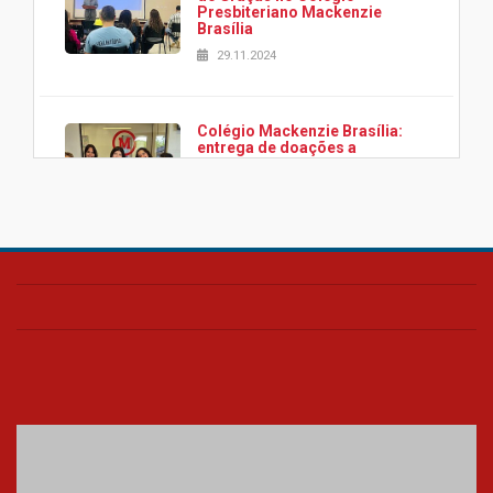
Presbiteriano Mackenzie
Brasília
29.11.2024
Colégio Mackenzie Brasília:
entrega de doações a
associação Viver da Cidade
Estrutural
28.11.2024
Colégio Presbiteriano
Mackenzie Brasília oferece
curso gratuito de inglês para
os funcionários
25.11.2024
XVI Copa España: nado
artístico do Mackenzie de
Brasília conquista um total de
22 medalhas