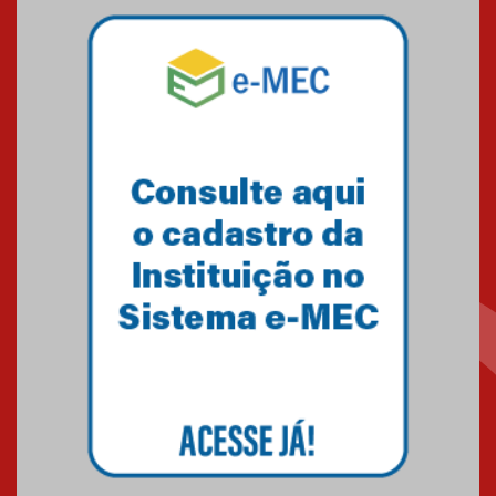
07.11.2024
Equipe de saltos ornamentais
do Mackenzie Brasília
conquista 20 medalhas de ouro
na Copinha Brasil
05.11.2024
Gravação do projeto “Mais de
31 mil vozes com a Palavra” é
realizado no Colégio
Mackenzie Brasília
25.10.2024
Estudantes do Mackenzie
Brasília conquistam medalhas
em importantes competições
de Matemática
04.10.2024