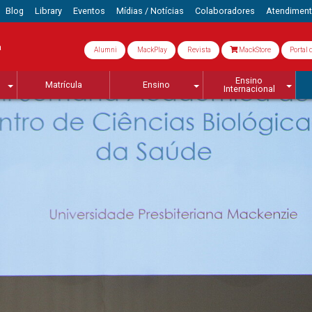
Blog
Library
Eventos
Mídias / Notícias
Colaboradores
Atendimen
a
Alumni
MackPlay
Revista
MackStore
Portal 
Ensino
Matrícula
Ensino
Internacional