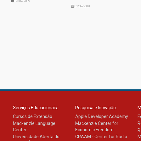
13/02/2019
01/02/2019
Serviços Educacionais:
Pesquisa e Inovação:
M
Cursos de Extensão
Apple Developer Academy
E
Mackenzie Language
Mackenzie Center for
R
Center
Economic Freedom
R
Universidade Aberta do
CRAAM - Center for Radio
M