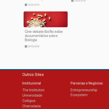
15/02/2019
15/03/2019
Cine-debate Bioflix exibe
documentários sobre
Biologia
25/09/2018
Outros Sites
Institucional
Parcerias e Negócios:
The Institution
Entrepreneurship
Ecosystem
Universidade
Colégios
Chancelaria