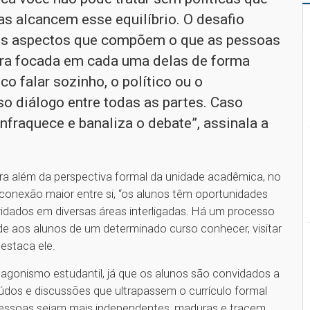
s alcancem esse equilíbrio. O desafio
rsos aspectos que compõem o que as pessoas
ra focada em cada uma delas de forma
co falar sozinho, o político ou o
iso diálogo entre todas as partes. Caso
nfraquece e banaliza o debate”, assinala a
ra além da perspectiva formal da unidade acadêmica, no
 conexão maior entre si, “os alunos têm oportunidades
vidados em diversas áreas interligadas. Há um processo
ade aos alunos de um determinado curso conhecer, visitar
destaca ele.
gonismo estudantil, já que os alunos são convidados a
údos e discussões que ultrapassem o currículo formal
pessoas sejam mais independentes, maduras e tracem