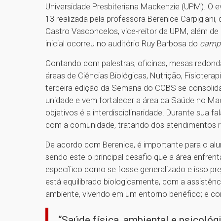
Universidade Presbiteriana Mackenzie (UPM). O ev
13 realizada pela professora Berenice Carpigiani
Castro Vasconcelos, vice-reitor da UPM, além d
inicial ocorreu no auditório Ruy Barbosa do
camp
Contando com palestras, oficinas, mesas redonda
áreas de Ciências Biológicas, Nutrição, Fisiotera
terceira edição da Semana do CCBS se consolid
unidade e vem fortalecer a área da Saúde no Mack
objetivos é a interdisciplinaridade. Durante sua f
com a comunidade, tratando dos atendimentos r
De acordo com Berenice, é importante para o al
sendo este o principal desafio que a área enfren
específico como se fosse generalizado e isso p
está equilibrado biologicamente, com a assistênc
ambiente, vivendo em um entorno benéfico; e com
“Saúde física, ambiental e psicológ