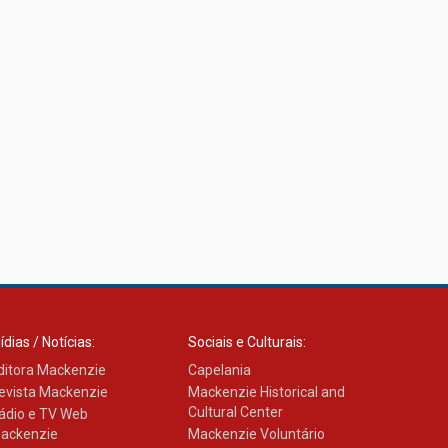
ídias / Notícias:
Sociais e Culturais:
ditora Mackenzie
Capelania
evista Mackenzie
Mackenzie Historical and
Cultural Center
ádio e TV Web
ackenzie
Mackenzie Voluntário