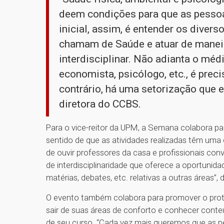
deem condições para que as pessoa
inicial, assim, é entender os dive
chamam de Saúde e atuar de manei
interdisciplinar. Não adianta o médi
economista, psicólogo, etc., é prec
contrário, há uma setorização que e
diretora do CCBS.
Para o vice-reitor da UPM, a Semana colabora pa
sentido de que as atividades realizadas têm uma
de ouvir professores da casa e profissionais con
de interdisciplinaridade que oferece a oportunid
matérias, debates, etc. relativas a outras áreas”, 
O evento também colabora para promover o prota
sair de suas áreas de conforto e conhecer conte
de seu curso. “Cada vez mais queremos que as 