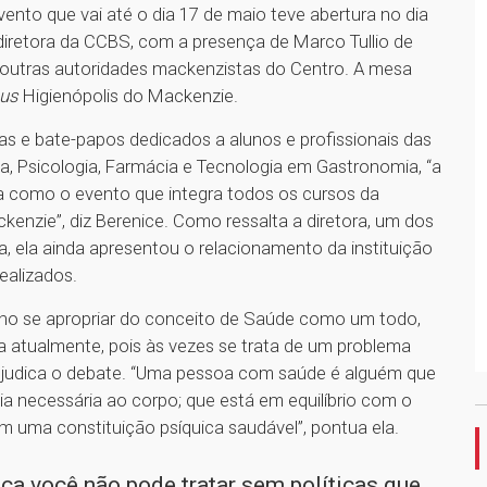
ento que vai até o dia 17 de maio teve abertura no dia
, diretora da CCBS, com a presença de Marco Tullio de
e outras autoridades mackenzistas do Centro. A mesa
us
Higienópolis do Mackenzie.
s e bate-papos dedicados a alunos e profissionais das
pia, Psicologia, Farmácia e Tecnologia em Gastronomia, “a
a como o evento que integra todos os cursos da
enzie”, diz Berenice. Como ressalta a diretora, um dos
ala, ela ainda apresentou o relacionamento da instituição
ealizados.
uno se apropriar do conceito de Saúde como um todo,
ta atualmente, pois às vezes se trata de um problema
rejudica o debate. “Uma pessoa com saúde é alguém que
ia necessária ao corpo; que está em equilíbrio com o
 uma constituição psíquica saudável”, pontua ela.
ica você não pode tratar sem políticas que