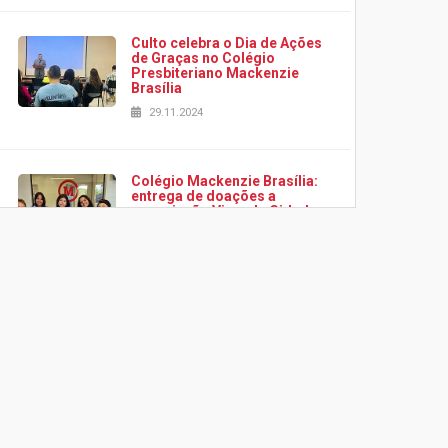
Culto celebra o Dia de Ações
de Graças no Colégio
Presbiteriano Mackenzie
Brasília
29.11.2024
Colégio Mackenzie Brasília:
entrega de doações a
associação Viver da Cidade
Estrutural
28.11.2024
Colégio Presbiteriano
Mackenzie Brasília oferece
curso gratuito de inglês para
os funcionários
25.11.2024