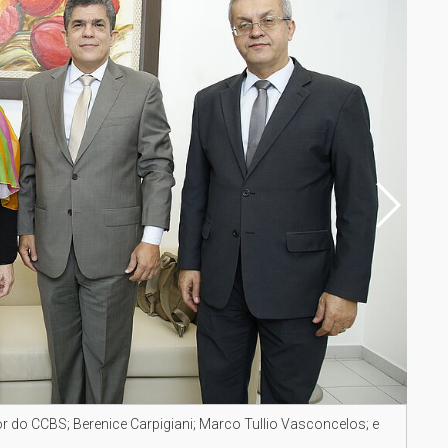
r do CCBS; Berenice Carpigiani; Marco Tullio Vasconcelos; e
Vice