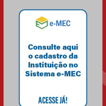
Brasília conquista um total de
22 medalhas
07.11.2024
Equipe de saltos ornamentais
do Mackenzie Brasília
conquista 20 medalhas de ouro
na Copinha Brasil
05.11.2024
Gravação do projeto “Mais de
31 mil vozes com a Palavra” é
realizado no Colégio
Mackenzie Brasília
25.10.2024
Estudantes do Mackenzie
Brasília conquistam medalhas
em importantes competições
de Matemática