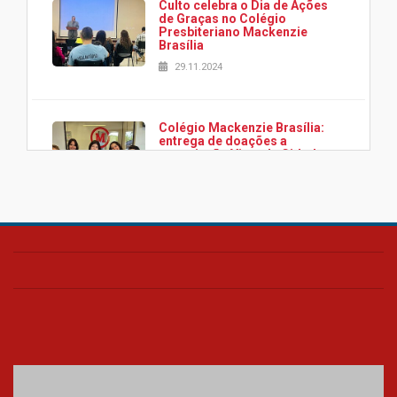
Culto celebra o Dia de Ações
de Graças no Colégio
Presbiteriano Mackenzie
Brasília
29.11.2024
Colégio Mackenzie Brasília:
entrega de doações a
associação Viver da Cidade
Estrutural
28.11.2024
Colégio Presbiteriano
Mackenzie Brasília oferece
curso gratuito de inglês para
os funcionários
25.11.2024
XVI Copa España: nado
artístico do Mackenzie de