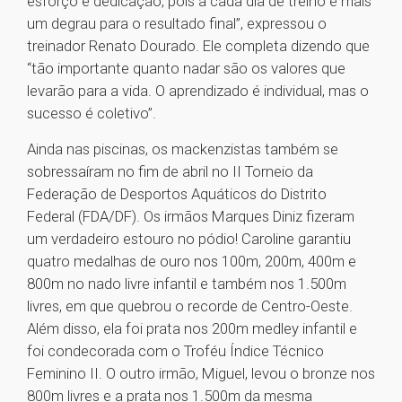
esforço e dedicação, pois a cada dia de treino é mais
um degrau para o resultado final”, expressou o
treinador Renato Dourado. Ele completa dizendo que
“tão importante quanto nadar são os valores que
levarão para a vida. O aprendizado é individual, mas o
sucesso é coletivo”.
Ainda nas piscinas, os mackenzistas também se
sobressaíram no fim de abril no II Torneio da
Federação de Desportos Aquáticos do Distrito
Federal (FDA/DF). Os irmãos Marques Diniz fizeram
um verdadeiro estouro no pódio! Caroline garantiu
quatro medalhas de ouro nos 100m, 200m, 400m e
800m no nado livre infantil e também nos 1.500m
livres, em que quebrou o recorde de Centro-Oeste.
Além disso, ela foi prata nos 200m medley infantil e
foi condecorada com o Troféu Índice Técnico
Feminino II. O outro irmão, Miguel, levou o bronze nos
800m livres e a prata nos 1.500m da mesma