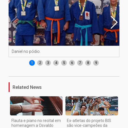
Daniel no pódio.
Él
1
2
3
4
5
6
7
8
9
Related News
Flauta e piano no recital em
Ex-atletas do projeto BIS
homenagem a Osvaldo
são vice-campeões da