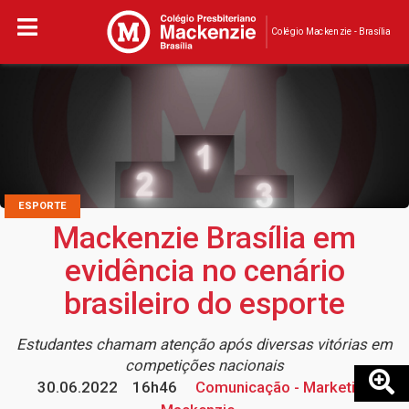
Colégio Mackenzie - Brasília
ESPORTE
Mackenzie Brasília em
evidência no cenário
brasileiro do esporte
Estudantes chamam atenção após diversas vitórias em
competições nacionais
30.06.2022
16h46
Comunicação - Marketing