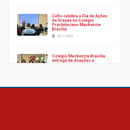
Culto celebra o Dia de Ações
de Graças no Colégio
Presbiteriano Mackenzie
Brasília
29.11.2024
Colégio Mackenzie Brasília:
entrega de doações a
associação Viver da Cidade
Estrutural
28.11.2024
Colégio Presbiteriano
Mackenzie Brasília oferece
curso gratuito de inglês para
os funcionários
25.11.2024