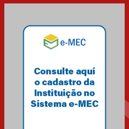
XVI Copa España: nado
artístico do Mackenzie de
Brasília conquista um total de
22 medalhas
07.11.2024
Equipe de saltos ornamentais
do Mackenzie Brasília
conquista 20 medalhas de ouro
na Copinha Brasil
05.11.2024
Gravação do projeto “Mais de
31 mil vozes com a Palavra” é
realizado no Colégio
Mackenzie Brasília
25.10.2024
Estudantes do Mackenzie