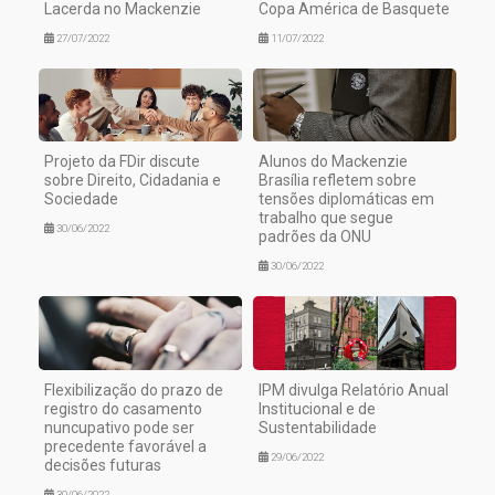
Lacerda no Mackenzie
Copa América de Basquete
27/07/2022
11/07/2022
Projeto da FDir discute
Alunos do Mackenzie
sobre Direito, Cidadania e
Brasília refletem sobre
Sociedade
tensões diplomáticas em
trabalho que segue
30/06/2022
padrões da ONU
30/06/2022
Flexibilização do prazo de
IPM divulga Relatório Anual
registro do casamento
Institucional e de
nuncupativo pode ser
Sustentabilidade
precedente favorável a
29/06/2022
decisões futuras
30/06/2022