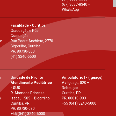
(67) 3037-8340 –
WhatsApp
Faculdade - Curitiba
Graduação e Pós-
Graduação
 e
Rua Padre Anchieta, 2770
Bigorrilho, Curitiba
PR
,
80730-000
(41) 3240-5500
h
Unidade de Pronto
Ambulatório I - (Iguaçu)
Atendimento Pediátrico
Av. Iguaçu, 820 –
- SUS
Rebouças
R. Alameda Princesa
Curitiba, PR
o
Izabel, 1585 – Bigorrilho
PR
,
80010-903
Curitiba, PR
+55 (041) 3240-5000
PR
,
80730-080
+55 (041) 3240-5000