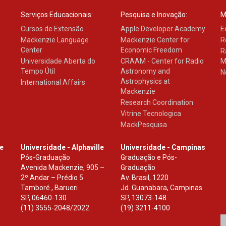
Serviços Educacionais:
Pesquisa e Inovação:
M
Cursos de Extensão
Apple Developer Academy
E
Mackenzie Language
Mackenzie Center for
R
Center
Economic Freedom
R
Universidade Aberta do
CRAAM - Center for Radio
M
Tempo Útil
Astronomy and
N
Astrophysics at
International Affairs
Mackenzie
Research Coordination
Vitrine Tecnologica
MackPesquisa
le
Universidade - Alphaville
Universidade - Campinas
Pós-Graduação
Graduação e Pós-
Avenida Mackenzie, 905 –
Graduação
2º Andar – Prédio 5
Av. Brasil, 1220
Tamboré , Barueri
Jd. Guanabara, Campinas
SP
,
06460-130
SP
,
13073-148
(11) 3555-2048/2022.
(19) 3211-4100