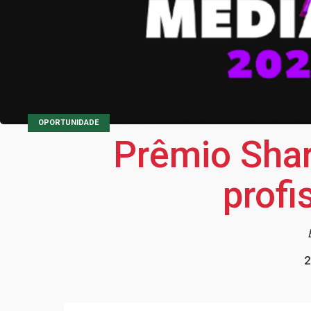
OPORTUNIDADE
Prêmio Shar
profi
2