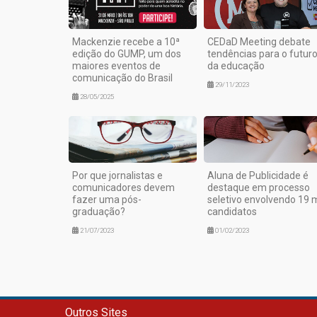
Mackenzie recebe a 10ª
CEDaD Meeting debate
edição do GUMP, um dos
tendências para o futur
maiores eventos de
da educação
comunicação do Brasil
29/11/2023
28/05/2025
Por que jornalistas e
Aluna de Publicidade é
comunicadores devem
destaque em processo
fazer uma pós-
seletivo envolvendo 19 m
graduação?
candidatos
21/07/2023
01/02/2023
Outros Sites