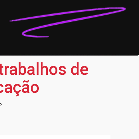
trabalhos de
icação
o