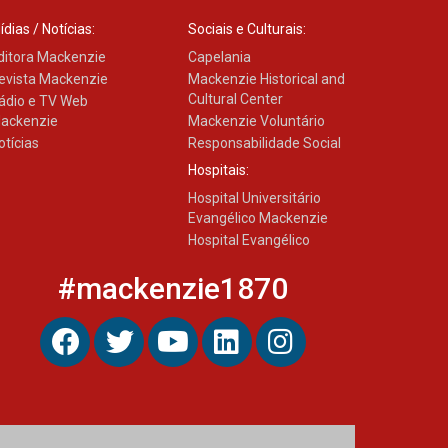
ídias / Notícias:
Sociais e Culturais:
ditora Mackenzie
Capelania
XVI Copa España: nado
evista Mackenzie
Mackenzie Historical and
artístico do Mackenzie de
Brasília conquista um total
Cultural Center
ádio e TV Web
de 22 medalhas
ackenzie
Mackenzie Voluntário
07.11.2024
otícias
Responsabilidade Social
Hospitais:
Hospital Universitário
Equipe de saltos
Evangélico Mackenzie
ornamentais do Mackenzie
Brasília conquista 20
Hospital Evangélico
medalhas de ouro na
Copinha Brasil
#mackenzie1870
05.11.2024
Gravação do projeto “Mais
de 31 mil vozes com a
Palavra” é realizado no
Colégio Mackenzie Brasília
25.10.2024