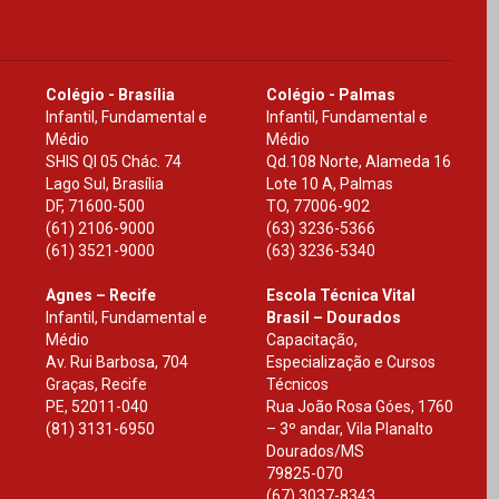
Colégio - Brasília
Colégio - Palmas
Infantil, Fundamental e
Infantil, Fundamental e
Médio
Médio
SHIS Ql 05 Chác. 74
Qd.108 Norte, Alameda 16
Lago Sul, Brasília
Lote 10 A, Palmas
DF
,
71600-500
TO
,
77006-902
(61) 2106-9000
(63) 3236-5366
(61) 3521-9000
(63) 3236-5340
Agnes – Recife
Escola Técnica Vital
Infantil, Fundamental e
Brasil – Dourados
Médio
Capacitação,
Av. Rui Barbosa, 704
Especialização e Cursos
Graças, Recife
Técnicos
PE
,
52011-040
Rua João Rosa Góes, 1760
(81) 3131-6950
– 3º andar, Vila Planalto
Dourados
/
MS
79825-070
(67) 3037-8343