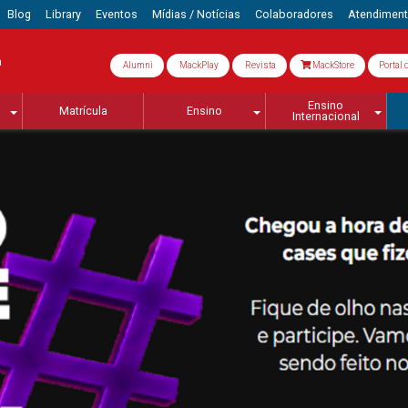
Blog
Library
Eventos
Mídias / Notícias
Colaboradores
Atendimen
a
Alumni
MackPlay
Revista
MackStore
Portal 
Ensino
Matrícula
Ensino
Internacional