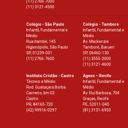
(11) 2766-7000
(11) 3121-4500
Colégio - São Paulo
Colégio - Tamboré
Infantil, Fundamental e
Infantil, Fundamental e
Médio
Médio
Rua Itambé, 145
Av. Mackenzie
Higienópolis, São Paulo
Tamboré, Barueri
SP
,
01239-001
SP
,
06460-130
(11) 2766-7600
(11) 3555-2000
(11) 3121-4600
Instituto Cristão - Castro
Agnes – Recife
Técnico e Médio
Infantil, Fundamental e
Rod. Guataçara Borba
Médio
Carneiro, km 03
Av. Rui Barbosa, 704
Castro
Graças, Recife
PR
,
84165-720
PE
,
52011-040
(42) 99916-0297
(81) 3131-6950