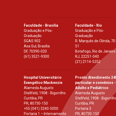
Faculdade - Brasília
Faculdade - Rio
Graduação e Pós-
Graduação e Pós-
Graduação
Graduação
SGAS 902
R. Marquês de Olinda, 70
Asa Sul, Brasília
51
DF
,
70390-020
Botafogo, Rio de Janeiro
(61) 3521-9300
RJ
,
22251-040
(21) 2114-5252
Hospital Universitário
Pronto Atendimento 24
Evangélico Mackenzie
particular e convênios -
Alameda Augusto
Adulto e Pediátrico
Stellfeld, 1908 - Bigorrilho
Alameda Augusto
Curitiba, PR
Stellfeld, 1908 - Bigorrilh
PR
,
80730-150
Curitiba, PR
+55 (041) 3240-5000
Portaria 3
Portaria 1 – Internamento
PR
,
80730-150