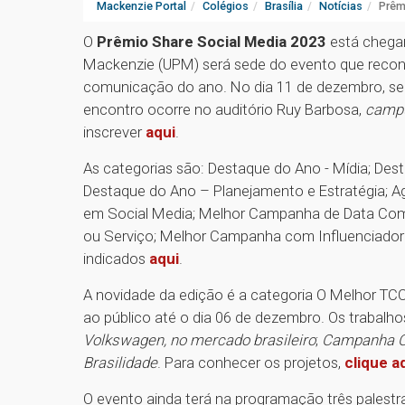
Mackenzie Portal
Colégios
Brasília
Notícias
Prêm
O
Prêmio Share Social Media 2023
está chegan
Mackenzie (UPM) será sede do evento que recon
comunicação do ano. No dia 11 de dezembro, segu
encontro ocorre no auditório Ruy Barbosa,
camp
inscrever
aqui
.
As categorias são: Destaque do Ano - Mídia; Des
Destaque do Ano – Planejamento e Estratégia; A
em Social Media; Melhor Campanha de Data Com
ou Serviço; Melhor Campanha com Influenciador
indicados
aqui
.
A novidade da edição é a categoria O Melhor TC
ao público até o dia 06 de dezembro. Os trabalhos
Volkswagen, no mercado brasileiro
;
Campanha Cr
Brasilidade
. Para conhecer os projetos,
clique a
O evento ainda terá na programação três palest