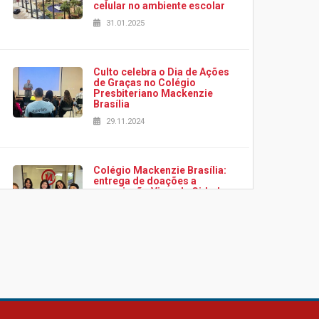
celular no ambiente escolar
31.01.2025
Culto celebra o Dia de Ações
de Graças no Colégio
Presbiteriano Mackenzie
Brasília
29.11.2024
Colégio Mackenzie Brasília:
entrega de doações a
associação Viver da Cidade
Estrutural
28.11.2024
Colégio Presbiteriano
Mackenzie Brasília oferece
curso gratuito de inglês para
os funcionários
25.11.2024