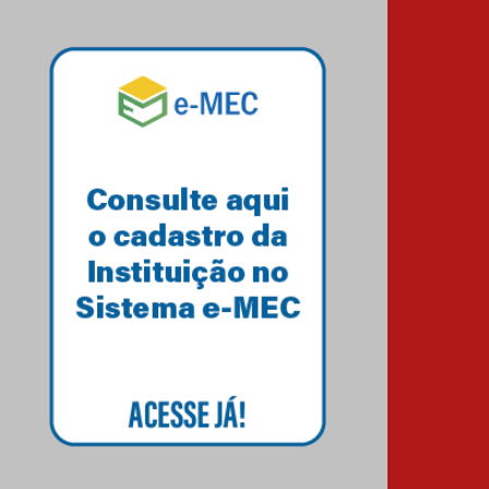
Estudantes do Mackenzie
Brasília conquistam
medalhas em importantes
competições de Matemática
04.10.2024